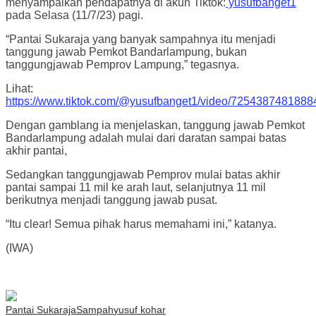
menyampaikan pendapatnya di akun Tiktok:
yusufbanget1
pada Selasa (11/7/23) pagi.
“Pantai Sukaraja yang banyak sampahnya itu menjadi
tanggung jawab Pemkot Bandarlampung, bukan
tanggungjawab Pemprov Lampung,” tegasnya.
Lihat:
https://www.tiktok.com/@yusufbanget1/video/725438748188
Dengan gamblang ia menjelaskan, tanggung jawab Pemkot
Bandarlampung adalah mulai dari daratan sampai batas
akhir pantai,
Sedangkan tanggungjawab Pemprov mulai batas akhir
pantai sampai 11 mil ke arah laut, selanjutnya 11 mil
berikutnya menjadi tanggung jawab pusat.
“Itu clear! Semua pihak harus memahami ini,” katanya.
(IWA)
Pantai Sukaraja
Sampah
yusuf kohar