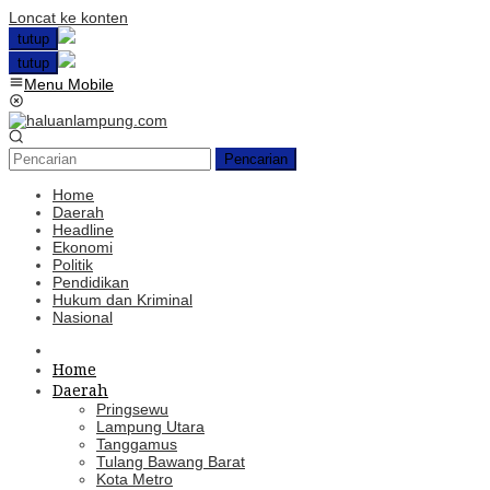
Loncat ke konten
tutup
tutup
Menu Mobile
Pencarian
Home
Daerah
Headline
Ekonomi
Politik
Pendidikan
Hukum dan Kriminal
Nasional
Home
Daerah
Pringsewu
Lampung Utara
Tanggamus
Tulang Bawang Barat
Kota Metro