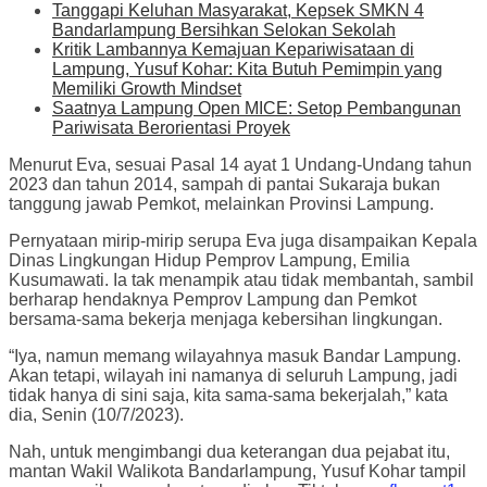
Tanggapi Keluhan Masyarakat, Kepsek SMKN 4
Bandarlampung Bersihkan Selokan Sekolah
Kritik Lambannya Kemajuan Kepariwisataan di
Lampung, Yusuf Kohar: Kita Butuh Pemimpin yang
Memiliki Growth Mindset
Saatnya Lampung Open MICE: Setop Pembangunan
Pariwisata Berorientasi Proyek
Menurut Eva, sesuai Pasal 14 ayat 1 Undang-Undang tahun
2023 dan tahun 2014, sampah di pantai Sukaraja bukan
tanggung jawab Pemkot, melainkan Provinsi Lampung.
Pernyataan mirip-mirip serupa Eva juga disampaikan Kepala
Dinas Lingkungan Hidup Pemprov Lampung, Emilia
Kusumawati. Ia tak menampik atau tidak membantah, sambil
berharap hendaknya Pemprov Lampung dan Pemkot
bersama-sama bekerja menjaga kebersihan lingkungan.
“Iya, namun memang wilayahnya masuk Bandar Lampung.
Akan tetapi, wilayah ini namanya di seluruh Lampung, jadi
tidak hanya di sini saja, kita sama-sama bekerjalah,” kata
dia, Senin (10/7/2023).
Nah, untuk mengimbangi dua keterangan dua pejabat itu,
mantan Wakil Walikota Bandarlampung, Yusuf Kohar tampil