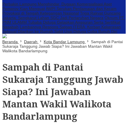
Perbakin Lampung Menghindar, Dugaan Komersialisasi Aset
Pemprov Kian Menguat
AWPI Serukan Perdamaian dan Kecam
Provokasi di Tengah Ketegangan Nasional
Triga Rakyat Guncang
Jakarta: Sengkarut Lahan SGC Jadi Pertaruhan Negara
Oknum PT.
PNM ULAMM Tubaba Diduga Gelapkan Angsuran Serta Sertifikat
Nasabah
Lambannya Respons Satgas ITERA, Korban Kekerasan
Seksual Dilarikan ke Rumah Sakit Usai Diduga Coba Bunuh Diri
Beranda
Daerah
Kota Bandar Lampung
Sampah di Pantai
Sukaraja Tanggung Jawab Siapa? Ini Jawaban Mantan Wakil
Walikota Bandarlampung
Sampah di Pantai
Sukaraja Tanggung Jawab
Siapa? Ini Jawaban
Mantan Wakil Walikota
Bandarlampung