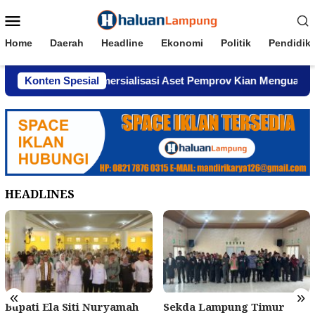
Loncat
Menu
ke
Mobile
konten
Home
Daerah
Headline
Ekonomi
Politik
Pendidik
, Dugaan Komersialisasi Aset Pemprov Kian Menguat
Konten Spesial
A
HEADLINES
«
»
Bupati Ela Siti Nuryamah
Sekda Lampung Timur