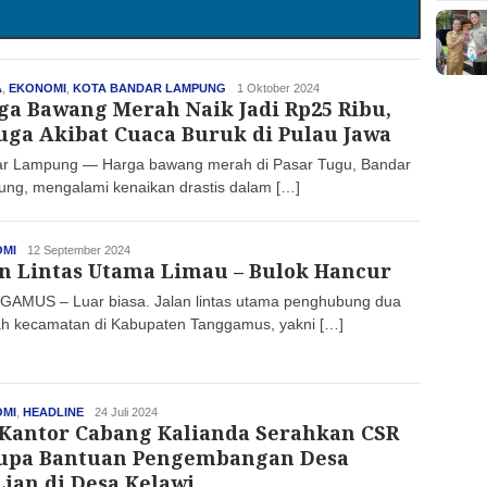
A
,
EKONOMI
,
KOTA BANDAR LAMPUNG
haluan
1 Oktober 2024
ga Bawang Merah Naik Jadi Rp25 Ribu,
uga Akibat Cuaca Buruk di Pulau Jawa
r Lampung — Harga bawang merah di Pasar Tugu, Bandar
ng, mengalami kenaikan drastis dalam […]
MI
haluan
12 September 2024
an Lintas Utama Limau – Bulok Hancur
AMUS – Luar biasa. Jalan lintas utama penghubung dua
ah kecamatan di Kabupaten Tanggamus, yakni […]
MI
,
HEADLINE
haluan
24 Juli 2024
 Kantor Cabang Kalianda Serahkan CSR
upa Bantuan Pengembangan Desa
Lian di Desa Kelawi