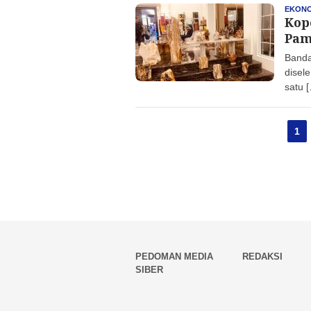
EKONO
Kop
Pam
Banda
disel
satu 
1
PEDOMAN MEDIA
REDAKSI
SIBER