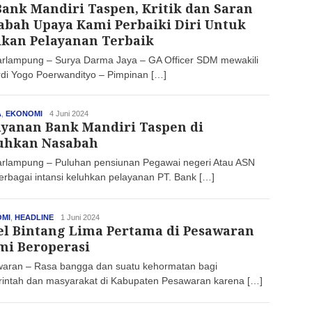
Bank Mandiri Taspen, Kritik dan Saran
abah Upaya Kami Perbaiki Diri Untuk
ikan Pelayanan Terbaik
rlampung – Surya Darma Jaya – GA Officer SDM mewakili
di Yogo Poerwandityo – Pimpinan […]
A
,
EKONOMI
haluan
4 Juni 2024
ayanan Bank Mandiri Taspen di
uhkan Nasabah
rlampung – Puluhan pensiunan Pegawai negeri Atau ASN
berbagai intansi keluhkan pelayanan PT. Bank […]
MI
,
HEADLINE
haluan
1 Juni 2024
el Bintang Lima Pertama di Pesawaran
mi Beroperasi
aran – Rasa bangga dan suatu kehormatan bagi
intah dan masyarakat di Kabupaten Pesawaran karena […]