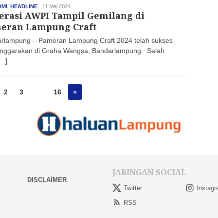
MI
,
HEADLINE
haluan
11 Mei 2024
erasi AWPI Tampil Gemilang di
eran Lampung Craft
rlampung – Pameran Lampung Craft 2024 telah sukses
enggarakan di Graha Wangsa, Bandarlampung. Salah
[…]
2
3
…
16
»
JARINGAN SOCIAL
DISCLAIMER
Twitter
Instag
RSS