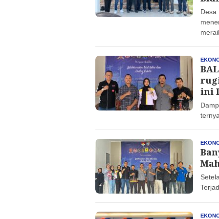
Desa 
mener
merai
EKONO
BAL
rug
ini
Dampa
terny
EKONO
Ban
Mah
Setel
Terja
EKONO