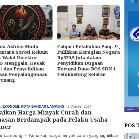
»
nsi Aktivis Muda
Cabjari Pelabuhan Panjang
PISA
ntara Soroti Rekam
Pulihkan Kerugian Negara
KAPO
k Wakil Direktur
Rp339,5 Juta dalam
BERL
D Menggala, Desak
Penyidikan Dugaan
t dan Penyelidikan
Korupsi Dana BOS SDN 1
aan Penyalahgunaan
Telukbetung Selatan
enang
A
,
EKONOMI
,
KOTA BANDAR LAMPUNG
haluan
1 Oktober 2024
aikan Harga Minyak Curah dan
asan Berdampak pada Pelaku Usaha
POS 
iner
r Lampung — Kenaikan harga minyak curah yang signifikan