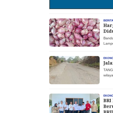
BERIT
Har
Did
Banda
Lampu
EKONO
Jal
TANGG
wilay
EKONO
BRI
Ber
BRI