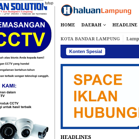
Loncat
tutup
ke
konten
HOME
DAERAH
HEADLINE
KOTA BANDAR LAMPUNG
Lamp
Konten Spesial
Perbakin
HEADLINES