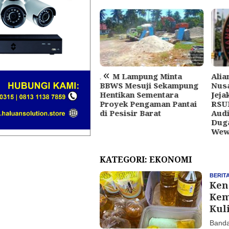
«
MTM Lampung Minta
Alia
iansi Aktivis Muda
BBWS Mesuji Sekampung
Nusa
santara Akan Aksi di
Hentikan Sementara
Jeja
karta, Desak Dugaan
Proyek Pengaman Pantai
RSU
nyalahgunaan
di Pesisir Barat
Audi
wenang di Pemkab
Dug
mpung Selatan Diusut
Wew
KATEGORI:
EKONOMI
BERIT
Ken
Kem
Kul
Banda