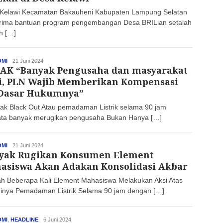
Kelawi Kecamatan Bakauheni Kabupaten Lampung Selatan
ima bantuan program pengembangan Desa BRILian setalah
h […]
MI
haluan
21 Juni 2024
AK “Banyak Pengusaha dan masyarakat
i, PLN Wajib Memberikan Kompensasi
 Dasar Hukumnya”
k Black Out Atau pemadaman Listrik selama 90 jam
ata banyak merugikan pengusaha Bukan Hanya […]
MI
haluan
21 Juni 2024
yak Rugikan Konsumen Element
asiswa Akan Adakan Konsolidasi Akbar
ah Beberapa Kali Element Mahasiswa Melakukan Aksi Atas
dinya Pemadaman Listrik Selama 90 jam dengan […]
MI
,
HEADLINE
haluan
6 Juni 2024