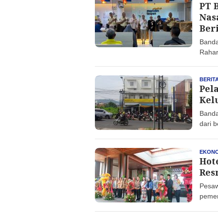
PT 
Nas
Ber
Banda
Rahar
BERIT
Pel
Kel
Banda
dari 
EKONO
Hot
Res
Pesaw
pemer