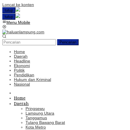
Loncat ke konten
tutup
tutup
Menu Mobile
Pencarian
Home
Daerah
Headline
Ekonomi
Politik
Pendidikan
Hukum dan Kriminal
Nasional
Home
Daerah
Pringsewu
Lampung Utara
Tanggamus
Tulang Bawang Barat
Kota Metro