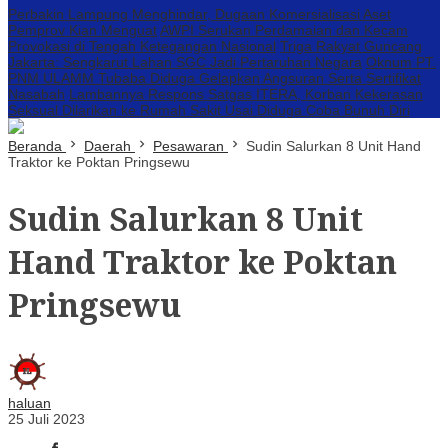
Perbakin Lampung Menghindar, Dugaan Komersialisasi Aset
Pemprov Kian Menguat
AWPI Serukan Perdamaian dan Kecam
Provokasi di Tengah Ketegangan Nasional
Triga Rakyat Guncang
Jakarta: Sengkarut Lahan SGC Jadi Pertaruhan Negara
Oknum PT.
PNM ULAMM Tubaba Diduga Gelapkan Angsuran Serta Sertifikat
Nasabah
Lambannya Respons Satgas ITERA, Korban Kekerasan
Seksual Dilarikan ke Rumah Sakit Usai Diduga Coba Bunuh Diri
Beranda
Daerah
Pesawaran
Sudin Salurkan 8 Unit Hand
Traktor ke Poktan Pringsewu
Sudin Salurkan 8 Unit
Hand Traktor ke Poktan
Pringsewu
haluan
25 Juli 2023