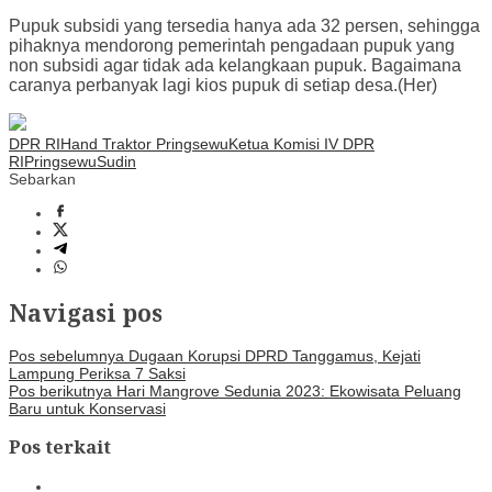
Pupuk subsidi yang tersedia hanya ada 32 persen, sehingga
pihaknya mendorong pemerintah pengadaan pupuk yang
non subsidi agar tidak ada kelangkaan pupuk. Bagaimana
caranya perbanyak lagi kios pupuk di setiap desa.(Her)
DPR RI
Hand Traktor Pringsewu
Ketua Komisi IV DPR
RI
Pringsewu
Sudin
Sebarkan
Navigasi pos
Pos sebelumnya
Dugaan Korupsi DPRD Tanggamus, Kejati
Lampung Periksa 7 Saksi
Pos berikutnya
Hari Mangrove Sedunia 2023: Ekowisata Peluang
Baru untuk Konservasi
Pos terkait