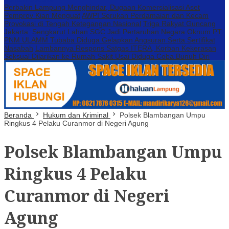
Perbakin Lampung Menghindar, Dugaan Komersialisasi Aset
Pemprov Kian Menguat
AWPI Serukan Perdamaian dan Kecam
Provokasi di Tengah Ketegangan Nasional
Triga Rakyat Guncang
Jakarta: Sengkarut Lahan SGC Jadi Pertaruhan Negara
Oknum PT.
PNM ULAMM Tubaba Diduga Gelapkan Angsuran Serta Sertifikat
Nasabah
Lambannya Respons Satgas ITERA, Korban Kekerasan
Seksual Dilarikan ke Rumah Sakit Usai Diduga Coba Bunuh Diri
Beranda
Hukum dan Kriminal
Polsek Blambangan Umpu
Ringkus 4 Pelaku Curanmor di Negeri Agung
Polsek Blambangan Umpu
Ringkus 4 Pelaku
Curanmor di Negeri
Agung