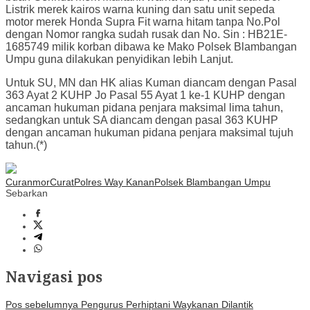
Listrik merek kairos warna kuning dan satu unit sepeda
motor merek Honda Supra Fit warna hitam tanpa No.Pol
dengan Nomor rangka sudah rusak dan No. Sin : HB21E-
1685749 milik korban dibawa ke Mako Polsek Blambangan
Umpu guna dilakukan penyidikan lebih Lanjut.
Untuk SU, MN dan HK alias Kuman diancam dengan Pasal
363 Ayat 2 KUHP Jo Pasal 55 Ayat 1 ke-1 KUHP dengan
ancaman hukuman pidana penjara maksimal lima tahun,
sedangkan untuk SA diancam dengan pasal 363 KUHP
dengan ancaman hukuman pidana penjara maksimal tujuh
tahun.(*)
Curanmor
Curat
Polres Way Kanan
Polsek Blambangan Umpu
Sebarkan
Navigasi pos
Pos sebelumnya
Pengurus Perhiptani Waykanan Dilantik