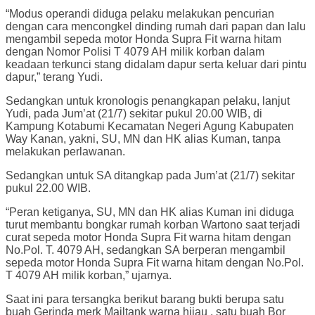
“Modus operandi diduga pelaku melakukan pencurian
dengan cara mencongkel dinding rumah dari papan dan lalu
mengambil sepeda motor Honda Supra Fit warna hitam
dengan Nomor Polisi T 4079 AH milik korban dalam
keadaan terkunci stang didalam dapur serta keluar dari pintu
dapur,” terang Yudi.
Sedangkan untuk kronologis penangkapan pelaku, lanjut
Yudi, pada Jum’at (21/7) sekitar pukul 20.00 WIB, di
Kampung Kotabumi Kecamatan Negeri Agung Kabupaten
Way Kanan, yakni, SU, MN dan HK alias Kuman, tanpa
melakukan perlawanan.
Sedangkan untuk SA ditangkap pada Jum’at (21/7) sekitar
pukul 22.00 WIB.
“Peran ketiganya, SU, MN dan HK alias Kuman ini diduga
turut membantu bongkar rumah korban Wartono saat terjadi
curat sepeda motor Honda Supra Fit warna hitam dengan
No.Pol. T. 4079 AH, sedangkan SA berperan mengambil
sepeda motor Honda Supra Fit warna hitam dengan No.Pol.
T 4079 AH milik korban,” ujarnya.
Saat ini para tersangka berikut barang bukti berupa satu
buah Gerinda merk Mailtank warna hijau , satu buah Bor