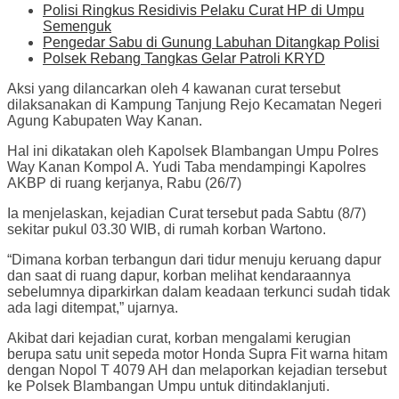
Polisi Ringkus Residivis Pelaku Curat HP di Umpu
Semenguk
Pengedar Sabu di Gunung Labuhan Ditangkap Polisi
Polsek Rebang Tangkas Gelar Patroli KRYD
Aksi yang dilancarkan oleh 4 kawanan curat tersebut
dilaksanakan di Kampung Tanjung Rejo Kecamatan Negeri
Agung Kabupaten Way Kanan.
Hal ini dikatakan oleh Kapolsek Blambangan Umpu Polres
Way Kanan Kompol A. Yudi Taba mendampingi Kapolres
AKBP di ruang kerjanya, Rabu (26/7)
Ia menjelaskan, kejadian Curat tersebut pada Sabtu (8/7)
sekitar pukul 03.30 WIB, di rumah korban Wartono.
“Dimana korban terbangun dari tidur menuju keruang dapur
dan saat di ruang dapur, korban melihat kendaraannya
sebelumnya diparkirkan dalam keadaan terkunci sudah tidak
ada lagi ditempat,” ujarnya.
Akibat dari kejadian curat, korban mengalami kerugian
berupa satu unit sepeda motor Honda Supra Fit warna hitam
dengan Nopol T 4079 AH dan melaporkan kejadian tersebut
ke Polsek Blambangan Umpu untuk ditindaklanjuti.