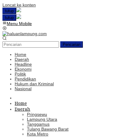
Loncat ke konten
tutup
tutup
Menu Mobile
Pencarian
Home
Daerah
Headline
Ekonomi
Politik
Pendidikan
Hukum dan Kriminal
Nasional
Home
Daerah
Pringsewu
Lampung Utara
Tanggamus
Tulang Bawang Barat
Kota Metro