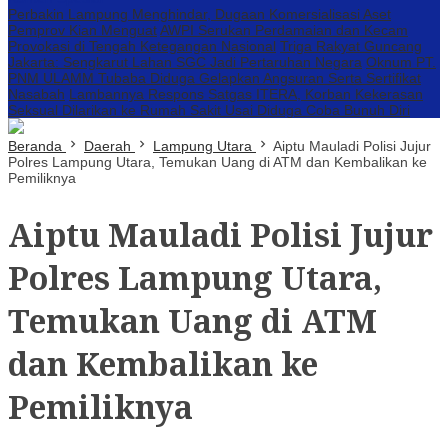
Perbakin Lampung Menghindar, Dugaan Komersialisasi Aset
Pemprov Kian Menguat
AWPI Serukan Perdamaian dan Kecam
Provokasi di Tengah Ketegangan Nasional
Triga Rakyat Guncang
Jakarta: Sengkarut Lahan SGC Jadi Pertaruhan Negara
Oknum PT.
PNM ULAMM Tubaba Diduga Gelapkan Angsuran Serta Sertifikat
Nasabah
Lambannya Respons Satgas ITERA, Korban Kekerasan
Seksual Dilarikan ke Rumah Sakit Usai Diduga Coba Bunuh Diri
Beranda
Daerah
Lampung Utara
Aiptu Mauladi Polisi Jujur
Polres Lampung Utara, Temukan Uang di ATM dan Kembalikan ke
Pemiliknya
Aiptu Mauladi Polisi Jujur
Polres Lampung Utara,
Temukan Uang di ATM
dan Kembalikan ke
Pemiliknya