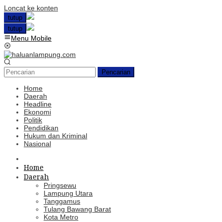
Loncat ke konten
tutup
tutup
Menu Mobile
Pencarian
Home
Daerah
Headline
Ekonomi
Politik
Pendidikan
Hukum dan Kriminal
Nasional
Home
Daerah
Pringsewu
Lampung Utara
Tanggamus
Tulang Bawang Barat
Kota Metro