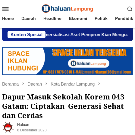
Loncat
Menu
ke
Mobile
konten
Home
Daerah
Headline
Ekonomi
Politik
Pendidik
Dugaan Komersialisasi Aset Pemprov Kian Menguat
Konten Spesial
AWP
Beranda
Daerah
Kota Bandar Lampung
Dapur Masuk Sekolah Korem 043
Gatam: Ciptakan Generasi Sehat
dan Cerdas
Haluan
8 Desember 2023