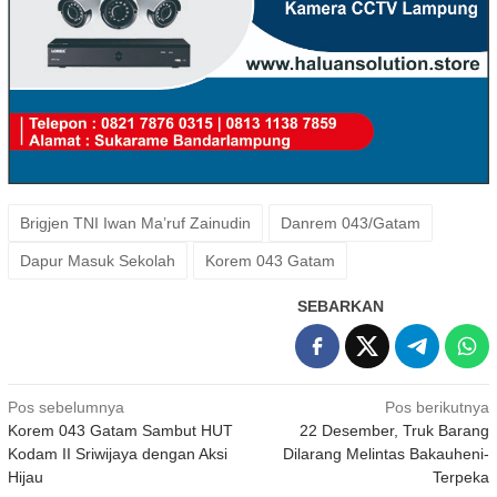
Brigjen TNI Iwan Ma’ruf Zainudin
Danrem 043/Gatam
Dapur Masuk Sekolah
Korem 043 Gatam
SEBARKAN
Navigasi
Pos sebelumnya
Pos berikutnya
Korem 043 Gatam Sambut HUT
22 Desember, Truk Barang
pos
Kodam II Sriwijaya dengan Aksi
Dilarang Melintas Bakauheni-
Hijau
Terpeka