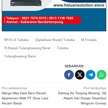
BPJS di Tubaba
Digitalisasi Masjid Tubaba
M Firsada
Pj Bupati Tulangbawang Barat
Tubaba
Tulangbawang Barat
SEBARKAN
Navigasi
Pos sebelumnya
Pos berikutnya
Warga Way Dadi Baru Resah,
Datang Ke Tanjung Bintang, Siti
pos
Apartemen Milik PT Sinar Laut
Atiqoh Istri Ganjar Disambut
Ancam Banjir
Mingrum Gumay