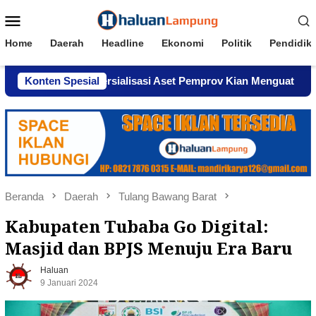
Loncat
Menu
ke
Mobile
konten
Home
Daerah
Headline
Ekonomi
Politik
Pendidik
aan Komersialisasi Aset Pemprov Kian Menguat
Konten Spesial
AWPI S
Beranda
Daerah
Tulang Bawang Barat
Kabupaten Tubaba Go Digital:
Masjid dan BPJS Menuju Era Baru
Haluan
9 Januari 2024