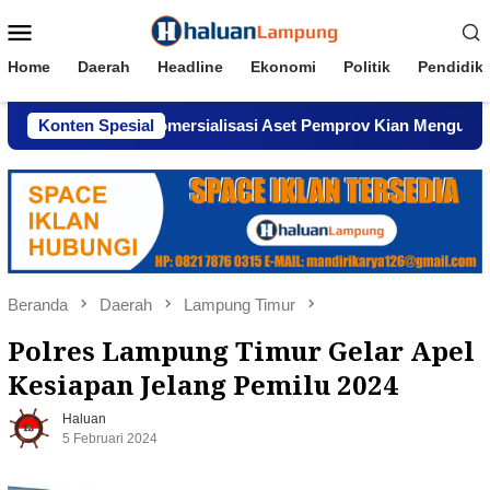
Loncat
Menu
ke
Mobile
konten
Home
Daerah
Headline
Ekonomi
Politik
Pendidik
 Dugaan Komersialisasi Aset Pemprov Kian Menguat
Konten Spesial
AW
Beranda
Daerah
Lampung Timur
Polres Lampung Timur Gelar Apel
Kesiapan Jelang Pemilu 2024
Haluan
5 Februari 2024