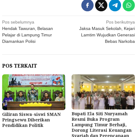
Navigasi
Pos sebelumnya
Pos berikutnya
Hendak Tawuran, Belasan
Jaksa Masuk Sekolah, Kejari
pos
Pelajar di Lampung Timur
Lamtim Wujudkan Generasi
Diamankan Polisi
Bebas Narkoba
POS TERKAIT
Bupati Ela Siti Nuryamah
Giliran Siswa-siswi SMAN
Resmi Buka Program
Pringsewu Diberikan
Lampung Timur Berhaji,
Pendidikan Politik
Dorong Literasi Keuangan
Syariah dan Perencanaan