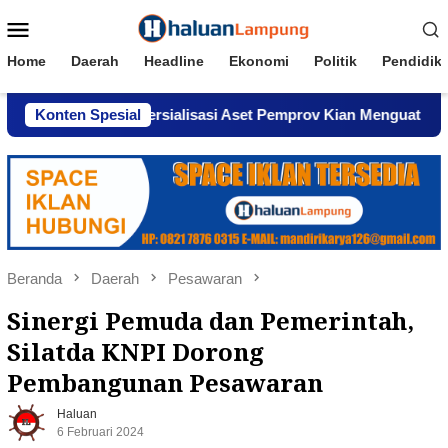
Loncat
Menu
ke
Mobile
konten
Home
Daerah
Headline
Ekonomi
Politik
Pendidik
gaan Komersialisasi Aset Pemprov Kian Menguat
Konten Spesial
AWPI 
Beranda
Daerah
Pesawaran
Sinergi Pemuda dan Pemerintah,
Silatda KNPI Dorong
Pembangunan Pesawaran
Haluan
6 Februari 2024