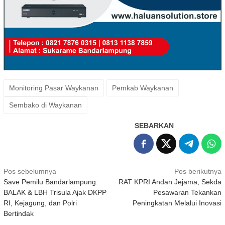
Monitoring Pasar Waykanan
Pemkab Waykanan
Sembako di Waykanan
SEBARKAN
Navigasi
Pos sebelumnya
Pos berikutnya
Save Pemilu Bandarlampung:
RAT KPRI Andan Jejama, Sekda
pos
BALAK & LBH Trisula Ajak DKPP
Pesawaran Tekankan
RI, Kejagung, dan Polri
Peningkatan Melalui Inovasi
Bertindak