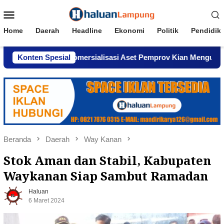
Loncat
Menu
ke
Mobile
konten
Home
Daerah
Headline
Ekonomi
Politik
Pendidik
r, Dugaan Komersialisasi Aset Pemprov Kian Menguat
Konten Spesial
Beranda
Daerah
Way Kanan
Stok Aman dan Stabil, Kabupaten
Waykanan Siap Sambut Ramadan
Haluan
6 Maret 2024