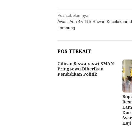
Navigasi
Pos sebelumnya
Awas! Ada 45 Titik Rawan Kecelakaan d
pos
Lampung
POS TERKAIT
Giliran Siswa-siswi SMAN
Pringsewu Diberikan
Pendidikan Politik
Bupa
Res
Lamp
Doro
Syar
Haji