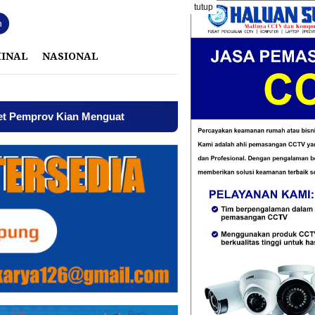
tutup
n
MINAL
NASIONAL
ian Menguat
AWPI Serukan Perdamaian dan Kecam Provo