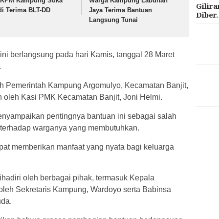
 KPM Kampung Suka
Warga Kampung Labuhan
Gilir
di Terima BLT-DD
Jaya Terima Bantuan
Diber
Langsung Tunai
i berlangsung pada hari Kamis, tanggal 28 Maret
.
leh Pemerintah Kampung Argomulyo, Kecamatan Banjit,
 oleh Kasi PMK Kecamatan Banjit, Joni Helmi.
nyampaikan pentingnya bantuan ini sebagai salah
h terhadap warganya yang membutuhkan.
apat memberikan manfaat yang nyata bagi keluarga
hadiri oleh berbagai pihak, termasuk Kepala
oleh Sekretaris Kampung, Wardoyo serta Babinsa
uda.