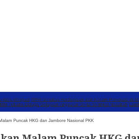
v Kian Menguat
AWPI Serukan Perdamaian dan Kecam Provokasi di T
 Tubaba Diduga Gelapkan Angsuran Serta Sertifikat Nasabah
Lamb
 Malam Puncak HKG dan Jambore Nasional PKK
hkan Malam Puncak HKG da