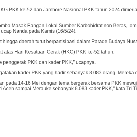
KG PKK ke-52 dan Jambore Nasional PKK tahun 2024 dimeriah
lomba Masak Pangan Lokal Sumber Karbohidrat non Beras, lom
,” ucap Nanda pada Kamis (16/5/24).
t hingga daerah turut berpartisipasi dalam Parade Budaya Nus
at atas Hari Kesatuan Gerak (HKG) PKK ke-52 tahun.
ke penggerak PKK dan kader PKK,” ucapnya.
gatakan kader PKK yang hadir sebanyak 8.083 orang. Mereka 
kan pada 14-16 Mei dengan tema bergerak bersama PKK mewuju
 dari Aceh sampai Merauke sebanyak 8.083 kader PKK,” kata Tri T