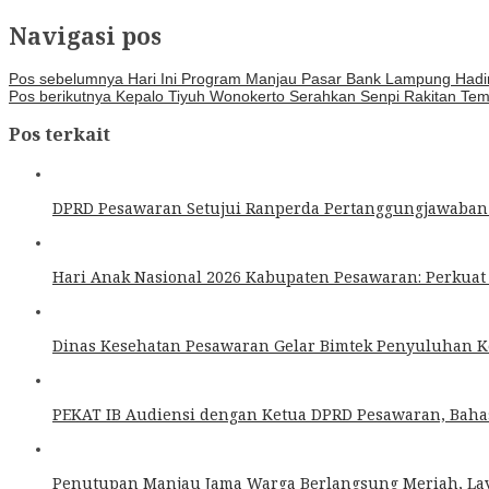
Navigasi pos
Pos sebelumnya
Hari Ini Program Manjau Pasar Bank Lampung Hadir
Pos berikutnya
Kepalo Tiyuh Wonokerto Serahkan Senpi Rakitan Tem
Pos terkait
DPRD Pesawaran Setujui Ranperda Pertanggungjawaban
Hari Anak Nasional 2026 Kabupaten Pesawaran: Perkuat
Dinas Kesehatan Pesawaran Gelar Bimtek Penyuluhan
PEKAT IB Audiensi dengan Ketua DPRD Pesawaran, Baha
Penutupan Manjau Jama Warga Berlangsung Meriah, Lay