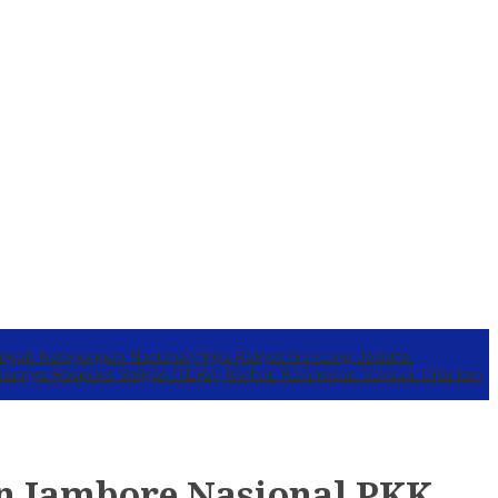
engah Ketegangan Nasional
Triga Rakyat Guncang Jakarta:
annya Respons Satgas ITERA, Korban Kekerasan Seksual Dilarikan
n Jambore Nasional PKK