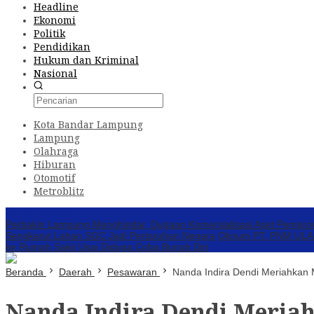
Headline
Ekonomi
Politik
Pendidikan
Hukum dan Kriminal
Nasional
Kota Bandar Lampung
Lampung
Olahraga
Hiburan
Otomotif
Metroblitz
Konten Spesial
Perbakin Lampung Menghindar, Dugaan Komersialisasi Aset Pempro
Sengkarut Lahan SGC Jadi Pertaruhan Negara
Oknum PT. PNM ULAMM
ke Rumah Sakit Usai Diduga Coba Bunuh Diri
Beranda
Daerah
Pesawaran
Nanda Indira Dendi Meriahkan
Nanda Indira Dendi Meria