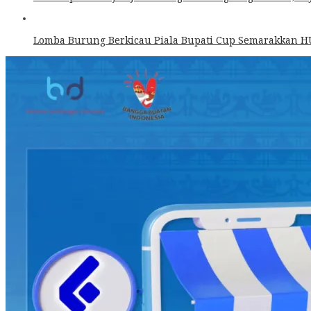
Lomba Burung Berkicau Piala Bupati Cup Semarakkan 