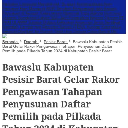
Perbakin Lampung Menghindar, Dugaan Komersialisasi Aset
Pemprov Kian Menguat
AWPI Serukan Perdamaian dan Kecam
Provokasi di Tengah Ketegangan Nasional
Triga Rakyat Guncang
Jakarta: Sengkarut Lahan SGC Jadi Pertaruhan Negara
Oknum PT.
PNM ULAMM Tubaba Diduga Gelapkan Angsuran Serta Sertifikat
Nasabah
Lambannya Respons Satgas ITERA, Korban Kekerasan
Seksual Dilarikan ke Rumah Sakit Usai Diduga Coba Bunuh Diri
Beranda
Daerah
Pesisir Barat
Bawaslu Kabupaten Pesisir
Barat Gelar Rakor Pengawasan Tahapan Penyusunan Daftar
Pemilih pada Pilkada Tahun 2024 di Kabupaten Pesisir Barat
Bawaslu Kabupaten
Pesisir Barat Gelar Rakor
Pengawasan Tahapan
Penyusunan Daftar
Pemilih pada Pilkada