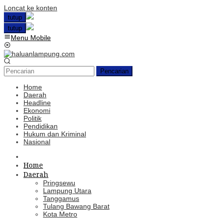
Loncat ke konten
tutup
tutup
Menu Mobile
Pencarian
Home
Daerah
Headline
Ekonomi
Politik
Pendidikan
Hukum dan Kriminal
Nasional
Home
Daerah
Pringsewu
Lampung Utara
Tanggamus
Tulang Bawang Barat
Kota Metro