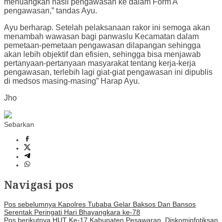
menuangkan hasil pengawasan ke dalam Form A
pengawasan,” tandas Ayu.
Ayu berharap. Setelah pelaksanaan rakor ini semoga akan
menambah wawasan bagi panwaslu Kecamatan dalam
pemetaan-pemetaan pengawasan dilapangan sehingga
akan lebih objektif dan efisien, sehingga bisa menjawab
pertanyaan-pertanyaan masyarakat tentang kerja-kerja
pengawasan, terlebih lagi giat-giat pengawasan ini dipublis
di medsos masing-masing” Harap Ayu.
Jho
Sebarkan
Navigasi pos
Pos sebelumnya
Kapolres Tubaba Gelar Baksos Dan Bansos
Serentak Peringati Hari Bhayangkara ke-78
Pos berikutnya
HUT Ke-17 Kabupaten Pesawaran, Diskominfotiksan