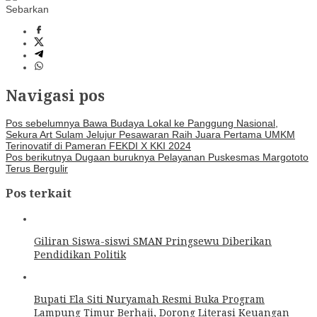
Sebarkan
Navigasi pos
Pos sebelumnya
Bawa Budaya Lokal ke Panggung Nasional,
Sekura Art Sulam Jelujur Pesawaran Raih Juara Pertama UMKM
Terinovatif di Pameran FEKDI X KKI 2024
Pos berikutnya
Dugaan buruknya Pelayanan Puskesmas Margototo
Terus Bergulir
Pos terkait
Giliran Siswa-siswi SMAN Pringsewu Diberikan
Pendidikan Politik
Bupati Ela Siti Nuryamah Resmi Buka Program
Lampung Timur Berhaji, Dorong Literasi Keuangan