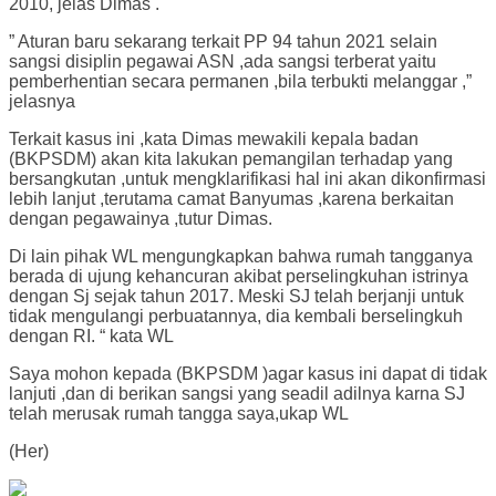
2010, jelas Dimas .
” Aturan baru sekarang terkait PP 94 tahun 2021 selain
sangsi disiplin pegawai ASN ,ada sangsi terberat yaitu
pemberhentian secara permanen ,bila terbukti melanggar ,”
jelasnya
Terkait kasus ini ,kata Dimas mewakili kepala badan
(BKPSDM) akan kita lakukan pemangilan terhadap yang
bersangkutan ,untuk mengklarifikasi hal ini akan dikonfirmasi
lebih lanjut ,terutama camat Banyumas ,karena berkaitan
dengan pegawainya ,tutur Dimas.
Di lain pihak WL mengungkapkan bahwa rumah tangganya
berada di ujung kehancuran akibat perselingkuhan istrinya
dengan Sj sejak tahun 2017. Meski SJ telah berjanji untuk
tidak mengulangi perbuatannya, dia kembali berselingkuh
dengan RI. “ kata WL
Saya mohon kepada (BKPSDM )agar kasus ini dapat di tidak
lanjuti ,dan di berikan sangsi yang seadil adilnya karna SJ
telah merusak rumah tangga saya,ukap WL
(Her)