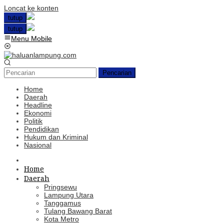
Loncat ke konten
tutup
tutup
Menu Mobile
Pencarian
Home
Daerah
Headline
Ekonomi
Politik
Pendidikan
Hukum dan Kriminal
Nasional
Home
Daerah
Pringsewu
Lampung Utara
Tanggamus
Tulang Bawang Barat
Kota Metro