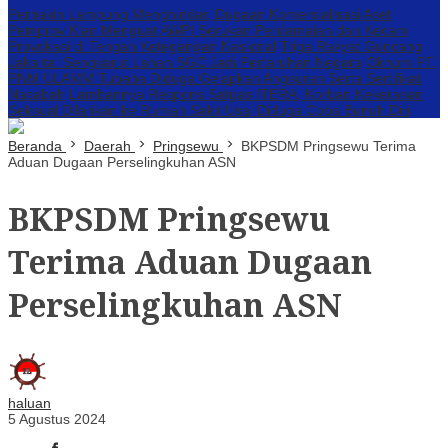
Perbakin Lampung Menghindar, Dugaan Komersialisasi Aset
Pemprov Kian Menguat
AWPI Serukan Perdamaian dan Kecam
Provokasi di Tengah Ketegangan Nasional
Triga Rakyat Guncang
Jakarta: Sengkarut Lahan SGC Jadi Pertaruhan Negara
Oknum PT.
PNM ULAMM Tubaba Diduga Gelapkan Angsuran Serta Sertifikat
Nasabah
Lambannya Respons Satgas ITERA, Korban Kekerasan
Seksual Dilarikan ke Rumah Sakit Usai Diduga Coba Bunuh Diri
Beranda
Daerah
Pringsewu
BKPSDM Pringsewu Terima
Aduan Dugaan Perselingkuhan ASN
BKPSDM Pringsewu
Terima Aduan Dugaan
Perselingkuhan ASN
haluan
5 Agustus 2024