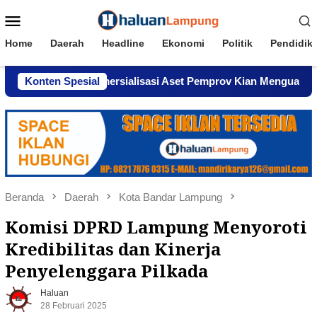
Loncat
Menu
ke
Mobile
konten
Home
Daerah
Headline
Ekonomi
Politik
Pendidik
ugaan Komersialisasi Aset Pemprov Kian Menguat
Konten Spesial
AWPI
Beranda
Daerah
Kota Bandar Lampung
Komisi DPRD Lampung Menyoroti
Kredibilitas dan Kinerja
Penyelenggara Pilkada
Haluan
28 Februari 2025