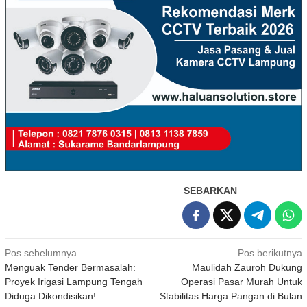
SEBARKAN
Navigasi
Pos sebelumnya
Pos berikutnya
Menguak Tender Bermasalah:
Maulidah Zauroh Dukung
pos
Proyek Irigasi Lampung Tengah
Operasi Pasar Murah Untuk
Diduga Dikondisikan!
Stabilitas Harga Pangan di Bulan