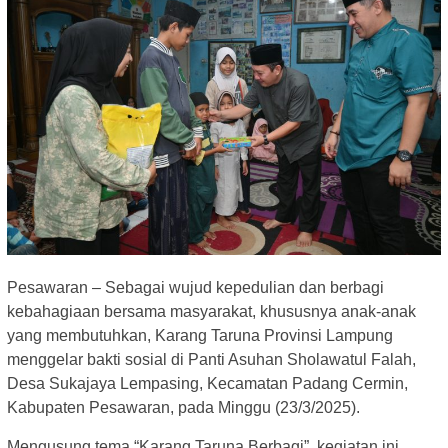
Pesawaran – Sebagai wujud kepedulian dan berbagi
kebahagiaan bersama masyarakat, khususnya anak-anak
yang membutuhkan, Karang Taruna Provinsi Lampung
menggelar bakti sosial di Panti Asuhan Sholawatul Falah,
Desa Sukajaya Lempasing, Kecamatan Padang Cermin,
Kabupaten Pesawaran, pada Minggu (23/3/2025).
Mengusung tema “Karang Taruna Berbagi”, kegiatan ini