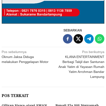
SEBARKAN
Navigasi
Pos sebelumnya
Pos berikutnya
Oknum Jaksa Diduga
KLANA ENTERTAINMENT
pos
melakukan Penggelapan Motor
Berbagi Takjil dan Santunan
Anak Yatim di Yayasan Rumah
Yatim Arrohman Bandar
Lampung
POS TERKAIT
Giliran Siswa-siswi SMAN
Bupati Ela Siti Nuryamah