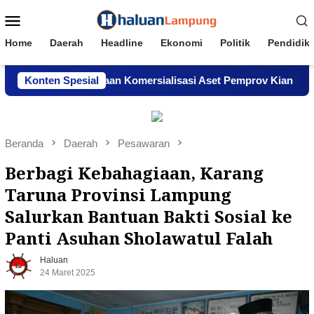
Loncat
Menu
ke
Mobile
konten
Home
Daerah
Headline
Ekonomi
Politik
Pendidik
ghindar, Dugaan Komersialisasi Aset Pemprov Kian Menguat
Konten Spesial
Beranda
Daerah
Pesawaran
Berbagi Kebahagiaan, Karang
Taruna Provinsi Lampung
Salurkan Bantuan Bakti Sosial ke
Panti Asuhan Sholawatul Falah
Haluan
24 Maret 2025