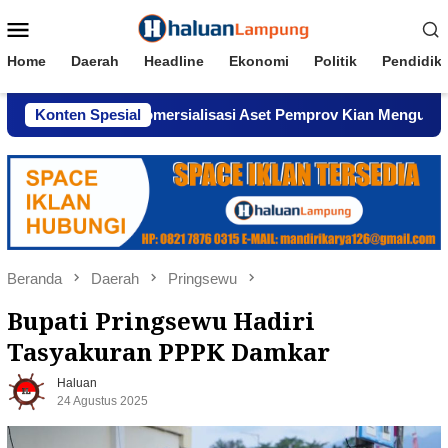
Loncat
Menu
ke
Mobile
konten
Home
Daerah
Headline
Ekonomi
Politik
Pendidik
Dugaan Komersialisasi Aset Pemprov Kian Menguat
Konten Spesial
AWP
Beranda
Daerah
Pringsewu
Bupati Pringsewu Hadiri
Tasyakuran PPPK Damkar
Haluan
24 Agustus 2025