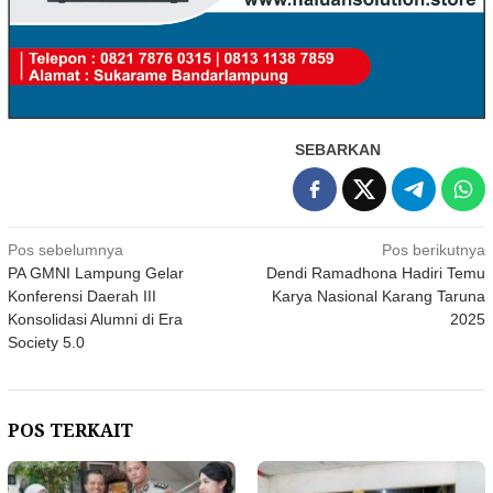
SEBARKAN
Navigasi
Pos sebelumnya
Pos berikutnya
PA GMNI Lampung Gelar
Dendi Ramadhona Hadiri Temu
pos
Konferensi Daerah III
Karya Nasional Karang Taruna
Konsolidasi Alumni di Era
2025
Society 5.0
POS TERKAIT