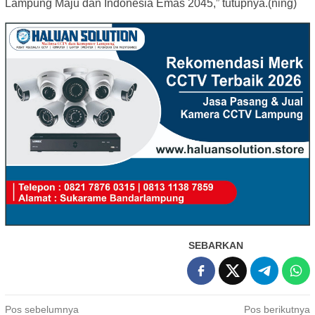
Lampung Maju dan Indonesia Emas 2045,” tutupnya.(ning)
SEBARKAN
Navigasi
Pos sebelumnya
Pos berikutnya