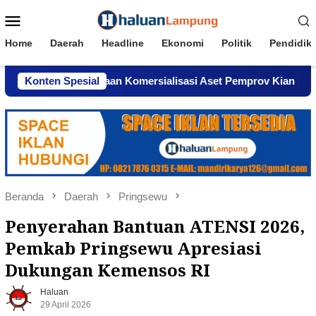
Loncat
Menu
ke
Mobile
konten
Home
Daerah
Headline
Ekonomi
Politik
Pendidik
hindar, Dugaan Komersialisasi Aset Pemprov Kian Menguat
Konten Spesial
Beranda
Daerah
Pringsewu
Penyerahan Bantuan ATENSI 2026,
Pemkab Pringsewu Apresiasi
Dukungan Kemensos RI
Haluan
29 April 2026