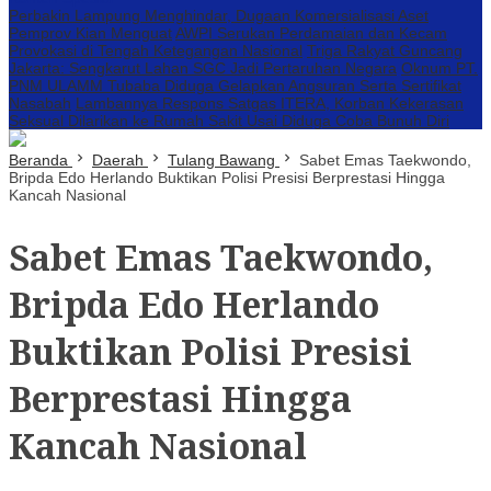
Perbakin Lampung Menghindar, Dugaan Komersialisasi Aset
Pemprov Kian Menguat
AWPI Serukan Perdamaian dan Kecam
Provokasi di Tengah Ketegangan Nasional
Triga Rakyat Guncang
Jakarta: Sengkarut Lahan SGC Jadi Pertaruhan Negara
Oknum PT.
PNM ULAMM Tubaba Diduga Gelapkan Angsuran Serta Sertifikat
Nasabah
Lambannya Respons Satgas ITERA, Korban Kekerasan
Seksual Dilarikan ke Rumah Sakit Usai Diduga Coba Bunuh Diri
Beranda
Daerah
Tulang Bawang
Sabet Emas Taekwondo,
Bripda Edo Herlando Buktikan Polisi Presisi Berprestasi Hingga
Kancah Nasional
Sabet Emas Taekwondo,
Bripda Edo Herlando
Buktikan Polisi Presisi
Berprestasi Hingga
Kancah Nasional