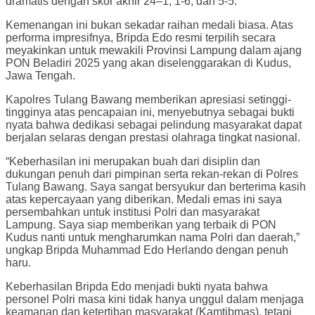
dramatis dengan skor akhir 24–1, 1-6, dan 5-5.
Kemenangan ini bukan sekadar raihan medali biasa. Atas
performa impresifnya, Bripda Edo resmi terpilih secara
meyakinkan untuk mewakili Provinsi Lampung dalam ajang
PON Beladiri 2025 yang akan diselenggarakan di Kudus,
Jawa Tengah.
Kapolres Tulang Bawang memberikan apresiasi setinggi-
tingginya atas pencapaian ini, menyebutnya sebagai bukti
nyata bahwa dedikasi sebagai pelindung masyarakat dapat
berjalan selaras dengan prestasi olahraga tingkat nasional.
“Keberhasilan ini merupakan buah dari disiplin dan
dukungan penuh dari pimpinan serta rekan-rekan di Polres
Tulang Bawang. Saya sangat bersyukur dan berterima kasih
atas kepercayaan yang diberikan. Medali emas ini saya
persembahkan untuk institusi Polri dan masyarakat
Lampung. Saya siap memberikan yang terbaik di PON
Kudus nanti untuk mengharumkan nama Polri dan daerah,”
ungkap Bripda Muhammad Edo Herlando dengan penuh
haru.
Keberhasilan Bripda Edo menjadi bukti nyata bahwa
personel Polri masa kini tidak hanya unggul dalam menjaga
keamanan dan ketertiban masyarakat (Kamtibmas), tetapi