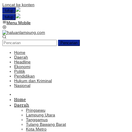
Loncat ke konten
tutup
tutup
Menu Mobile
Pencarian
Home
Daerah
Headline
Ekonomi
Politik
Pendidikan
Hukum dan Kriminal
Nasional
Home
Daerah
Pringsewu
Lampung Utara
Tanggamus
Tulang Bawang Barat
Kota Metro