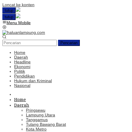
Loncat ke konten
tutup
tutup
Menu Mobile
Pencarian
Home
Daerah
Headline
Ekonomi
Politik
Pendidikan
Hukum dan Kriminal
Nasional
Home
Daerah
Pringsewu
Lampung Utara
Tanggamus
Tulang Bawang Barat
Kota Metro