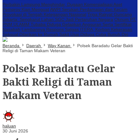
Perbakin Lampung Menghindar, Dugaan Komersialisasi Aset
Pemprov Kian Menguat
AWPI Serukan Perdamaian dan Kecam
Provokasi di Tengah Ketegangan Nasional
Triga Rakyat Guncang
Jakarta: Sengkarut Lahan SGC Jadi Pertaruhan Negara
Oknum PT.
PNM ULAMM Tubaba Diduga Gelapkan Angsuran Serta Sertifikat
Nasabah
Lambannya Respons Satgas ITERA, Korban Kekerasan
Seksual Dilarikan ke Rumah Sakit Usai Diduga Coba Bunuh Diri
Beranda
Daerah
Way Kanan
Polsek Baradatu Gelar Bakti
Religi di Taman Makam Veteran
Polsek Baradatu Gelar
Bakti Religi di Taman
Makam Veteran
haluan
30 Juni 2026