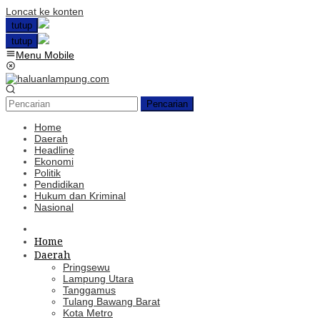
Loncat ke konten
tutup
tutup
Menu Mobile
Pencarian
Home
Daerah
Headline
Ekonomi
Politik
Pendidikan
Hukum dan Kriminal
Nasional
Home
Daerah
Pringsewu
Lampung Utara
Tanggamus
Tulang Bawang Barat
Kota Metro