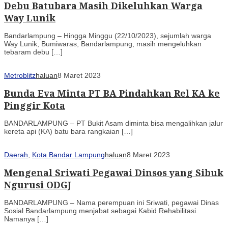
Debu Batubara Masih Dikeluhkan Warga
Way Lunik
Bandarlampung – Hingga Minggu (22/10/2023), sejumlah warga
Way Lunik, Bumiwaras, Bandarlampung, masih mengeluhkan
tebaram debu […]
Metroblitz
haluan
8 Maret 2023
Bunda Eva Minta PT BA Pindahkan Rel KA ke
Pinggir Kota
BANDARLAMPUNG – PT Bukit Asam diminta bisa mengalihkan jalur
kereta api (KA) batu bara rangkaian […]
Daerah
,
Kota Bandar Lampung
haluan
8 Maret 2023
Mengenal Sriwati Pegawai Dinsos yang Sibuk
Ngurusi ODGJ
BANDARLAMPUNG – Nama perempuan ini Sriwati, pegawai Dinas
Sosial Bandarlampung menjabat sebagai Kabid Rehabilitasi.
Namanya […]