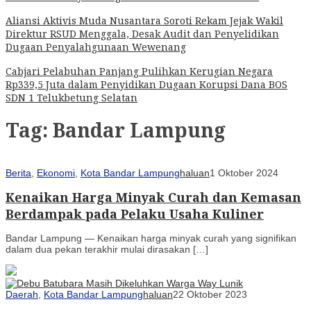
Aliansi Aktivis Muda Nusantara Soroti Rekam Jejak Wakil
Direktur RSUD Menggala, Desak Audit dan Penyelidikan
Dugaan Penyalahgunaan Wewenang
Cabjari Pelabuhan Panjang Pulihkan Kerugian Negara
Rp339,5 Juta dalam Penyidikan Dugaan Korupsi Dana BOS
SDN 1 Telukbetung Selatan
Tag:
Bandar Lampung
Berita
,
Ekonomi
,
Kota Bandar Lampung
haluan
1 Oktober 2024
Kenaikan Harga Minyak Curah dan Kemasan
Berdampak pada Pelaku Usaha Kuliner
Bandar Lampung — Kenaikan harga minyak curah yang signifikan
dalam dua pekan terakhir mulai dirasakan […]
Daerah
,
Kota Bandar Lampung
haluan
22 Oktober 2023