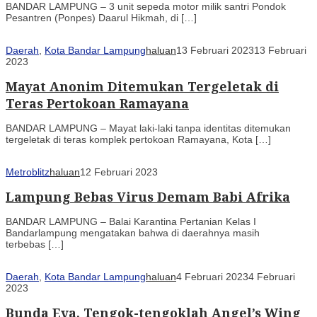
BANDAR LAMPUNG – 3 unit sepeda motor milik santri Pondok
Pesantren (Ponpes) Daarul Hikmah, di […]
Daerah
,
Kota Bandar Lampung
haluan
13 Februari 2023
13 Februari
2023
Mayat Anonim Ditemukan Tergeletak di
Teras Pertokoan Ramayana
BANDAR LAMPUNG – Mayat laki-laki tanpa identitas ditemukan
tergeletak di teras komplek pertokoan Ramayana, Kota […]
Metroblitz
haluan
12 Februari 2023
Lampung Bebas Virus Demam Babi Afrika
BANDAR LAMPUNG – Balai Karantina Pertanian Kelas I
Bandarlampung mengatakan bahwa di daerahnya masih
terbebas […]
Daerah
,
Kota Bandar Lampung
haluan
4 Februari 2023
4 Februari
2023
Bunda Eva, Tengok-tengoklah Angel’s Wing