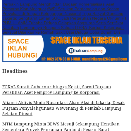
Perbakin Lampung Menghindar, Dugaan Komersialisasi Aset
Pemprov Kian Menguat
AWPI Serukan Perdamaian dan Kecam
Provokasi di Tengah Ketegangan Nasional
Triga Rakyat Guncang
Jakarta: Sengkarut Lahan SGC Jadi Pertaruhan Negara
Oknum PT.
PNM ULAMM Tubaba Diduga Gelapkan Angsuran Serta Sertifikat
Nasabah
Lambannya Respons Satgas ITERA, Korban Kekerasan
Seksual Dilarikan ke Rumah Sakit Usai Diduga Coba Bunuh Diri
Headlines
FOKAL Surati Gubernur hingga Kejati, Soroti Dugaan
Peralihan Aset Pemprov Lampung ke Korporasi
Aliansi Aktivis Muda Nusantara Akan Aksi di Jakarta, Desak
Dugaan Penyalahgunaan Wewenang di Pemkab Lampung
Selatan Diusut
MTM Lampung Minta BBWS Mesuji Sekampung Hentikan
Sementara Proyek Pengaman Pantai di Pesisir Barat