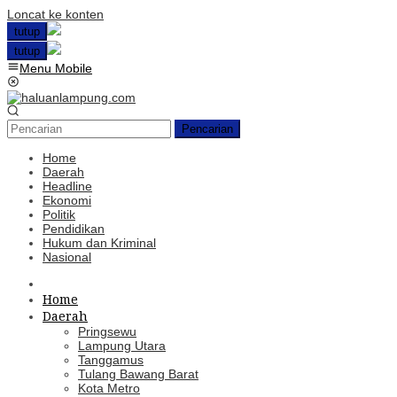
Loncat ke konten
tutup
tutup
Menu Mobile
Pencarian
Home
Daerah
Headline
Ekonomi
Politik
Pendidikan
Hukum dan Kriminal
Nasional
Home
Daerah
Pringsewu
Lampung Utara
Tanggamus
Tulang Bawang Barat
Kota Metro