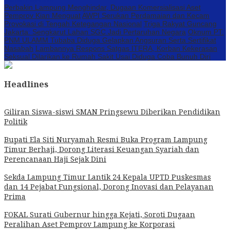
Perbakin Lampung Menghindar, Dugaan Komersialisasi Aset
Pemprov Kian Menguat
AWPI Serukan Perdamaian dan Kecam
Provokasi di Tengah Ketegangan Nasional
Triga Rakyat Guncang
Jakarta: Sengkarut Lahan SGC Jadi Pertaruhan Negara
Oknum PT.
PNM ULAMM Tubaba Diduga Gelapkan Angsuran Serta Sertifikat
Nasabah
Lambannya Respons Satgas ITERA, Korban Kekerasan
Seksual Dilarikan ke Rumah Sakit Usai Diduga Coba Bunuh Diri
Headlines
Giliran Siswa-siswi SMAN Pringsewu Diberikan Pendidikan
Politik
Bupati Ela Siti Nuryamah Resmi Buka Program Lampung
Timur Berhaji, Dorong Literasi Keuangan Syariah dan
Perencanaan Haji Sejak Dini
Sekda Lampung Timur Lantik 24 Kepala UPTD Puskesmas
dan 14 Pejabat Fungsional, Dorong Inovasi dan Pelayanan
Prima
FOKAL Surati Gubernur hingga Kejati, Soroti Dugaan
Peralihan Aset Pemprov Lampung ke Korporasi