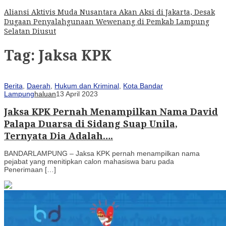
Aliansi Aktivis Muda Nusantara Akan Aksi di Jakarta, Desak
Dugaan Penyalahgunaan Wewenang di Pemkab Lampung
Selatan Diusut
Tag:
Jaksa KPK
Berita
,
Daerah
,
Hukum dan Kriminal
,
Kota Bandar
Lampung
haluan
13 April 2023
Jaksa KPK Pernah Menampilkan Nama David
Palapa Duarsa di Sidang Suap Unila,
Ternyata Dia Adalah….
BANDARLAMPUNG – Jaksa KPK pernah menampilkan nama
pejabat yang menitipkan calon mahasiswa baru pada
Penerimaan […]