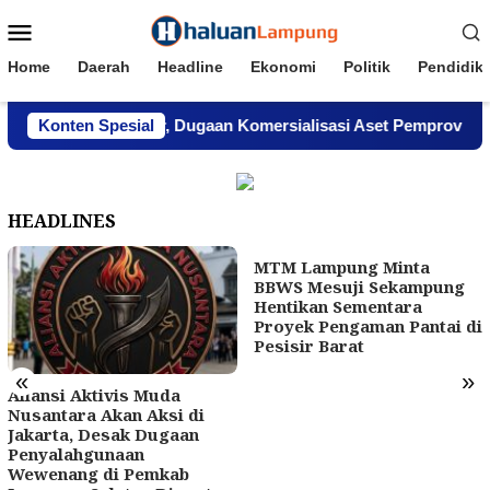
Loncat
Menu
ke
Mobile
konten
Home
Daerah
Headline
Ekonomi
Politik
Pendidik
pung Menghindar, Dugaan Komersialisasi Aset Pemprov Kian M
Konten Spesial
HEADLINES
MTM Lampung Minta
BBWS Mesuji Sekampung
Hentikan Sementara
Proyek Pengaman Pantai di
Pesisir Barat
«
»
Aliansi Aktivis Muda
Nusantara Akan Aksi di
Jakarta, Desak Dugaan
Penyalahgunaan
Wewenang di Pemkab