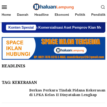
Loncat
Menu
ke
Mobile
konten
Home
Daerah
Headline
Ekonomi
Politik
Pendidik
nghindar, Dugaan Komersialisasi Aset Pemprov Kian Menguat
Konten Spesial
HEADLINES
TAG:
KEKERASAN
Berkas Perkara Tindak Pidana Kekerasan
di LPKA Kelas II Dinyatakan Lengkap