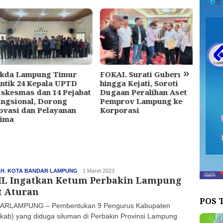
»
da Lampung Timur
FOKAL Surati Gubernur
Alian
ik 24 Kepala UPTD
hingga Kejati, Soroti
Nusan
esmas dan 14 Pejabat
Dugaan Peralihan Aset
Jakar
sional, Dorong
Pemprov Lampung ke
Penya
asi dan Pelayanan
Korporasi
Wewe
ma
Lampu
AH
,
KOTA BANDAR LAMPUNG
haluan
1 Maret 2023
L Ingatkan Ketum Perbakin Lampung
t Aturan
POS 
ARLAMPUNG – Pembentukan 9 Pengurus Kabupaten
kab) yang diduga siluman di Perbakin Provinsi Lampung