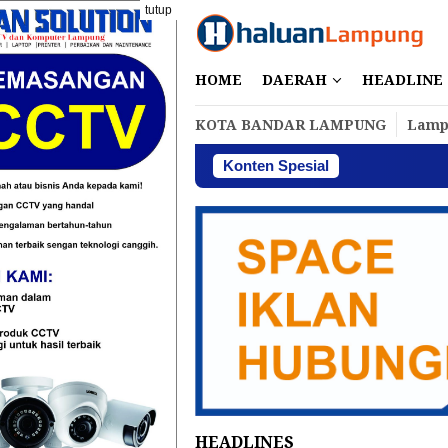
Loncat
tutup
ke
konten
HOME
DAERAH
HEADLINE
KOTA BANDAR LAMPUNG
Lamp
Konten Spesial
HEADLINES