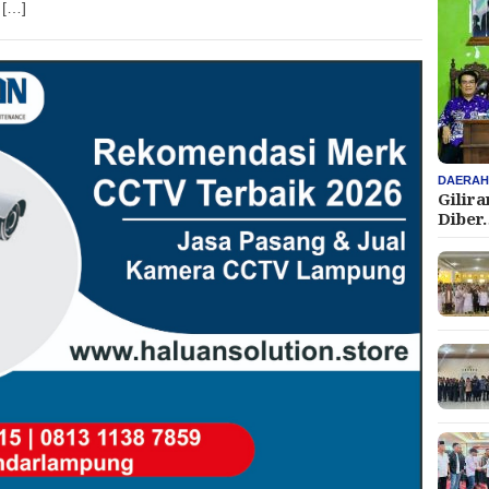
 […]
DAERA
Gilir
Diber