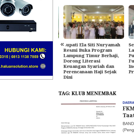
«
Bupati Ela Siti Nuryamah
Sek
liran Siswa-siswi SMAN
Resmi Buka Program
Lant
ingsewu Diberikan
Lampung Timur Berhaji,
Pusk
didikan Politik
Dorong Literasi
Fung
Keuangan Syariah dan
Inov
Perencanaan Haji Sejak
Pri
Dini
TAG:
KLUB MENEMBAK
DAER
FKM
Taa
BAND
(Peng