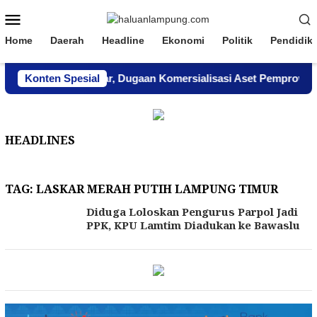
Loncat
Menu
ke
Mobile
konten
Home
Daerah
Headline
Ekonomi
Politik
Pendidik
ampung Menghindar, Dugaan Komersialisasi Aset Pemprov Kian
Konten Spesial
HEADLINES
TAG:
LASKAR MERAH PUTIH LAMPUNG TIMUR
Diduga Loloskan Pengurus Parpol Jadi
PPK, KPU Lamtim Diadukan ke Bawaslu