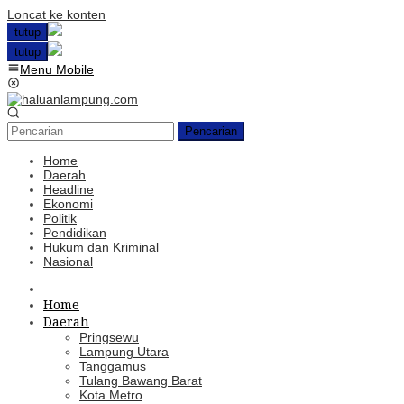
Loncat ke konten
tutup
tutup
Menu Mobile
Pencarian
Home
Daerah
Headline
Ekonomi
Politik
Pendidikan
Hukum dan Kriminal
Nasional
Home
Daerah
Pringsewu
Lampung Utara
Tanggamus
Tulang Bawang Barat
Kota Metro