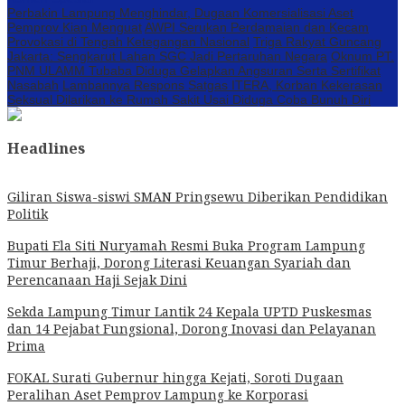
Perbakin Lampung Menghindar, Dugaan Komersialisasi Aset
Pemprov Kian Menguat
AWPI Serukan Perdamaian dan Kecam
Provokasi di Tengah Ketegangan Nasional
Triga Rakyat Guncang
Jakarta: Sengkarut Lahan SGC Jadi Pertaruhan Negara
Oknum PT.
PNM ULAMM Tubaba Diduga Gelapkan Angsuran Serta Sertifikat
Nasabah
Lambannya Respons Satgas ITERA, Korban Kekerasan
Seksual Dilarikan ke Rumah Sakit Usai Diduga Coba Bunuh Diri
Headlines
Giliran Siswa-siswi SMAN Pringsewu Diberikan Pendidikan
Politik
Bupati Ela Siti Nuryamah Resmi Buka Program Lampung
Timur Berhaji, Dorong Literasi Keuangan Syariah dan
Perencanaan Haji Sejak Dini
Sekda Lampung Timur Lantik 24 Kepala UPTD Puskesmas
dan 14 Pejabat Fungsional, Dorong Inovasi dan Pelayanan
Prima
FOKAL Surati Gubernur hingga Kejati, Soroti Dugaan
Peralihan Aset Pemprov Lampung ke Korporasi