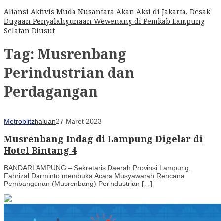
Aliansi Aktivis Muda Nusantara Akan Aksi di Jakarta, Desak
Dugaan Penyalahgunaan Wewenang di Pemkab Lampung
Selatan Diusut
Tag:
Musrenbang
Perindustrian dan
Perdagangan
Metroblitz
haluan
27 Maret 2023
Musrenbang Indag di Lampung Digelar di
Hotel Bintang 4
BANDARLAMPUNG – Sekretaris Daerah Provinsi Lampung,
Fahrizal Darminto membuka Acara Musyawarah Rencana
Pembangunan (Musrenbang) Perindustrian […]