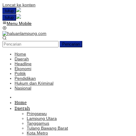
Loncat ke konten
tutup
tutup
Menu Mobile
Pencarian
Home
Daerah
Headline
Ekonomi
Politik
Pendidikan
Hukum dan Kriminal
Nasional
Home
Daerah
Pringsewu
Lampung Utara
Tanggamus
Tulang Bawang Barat
Kota Metro