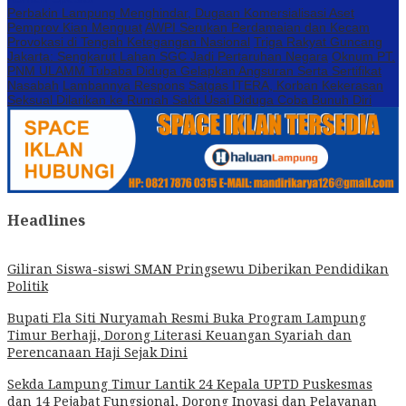
Perbakin Lampung Menghindar, Dugaan Komersialisasi Aset
Pemprov Kian Menguat
AWPI Serukan Perdamaian dan Kecam
Provokasi di Tengah Ketegangan Nasional
Triga Rakyat Guncang
Jakarta: Sengkarut Lahan SGC Jadi Pertaruhan Negara
Oknum PT.
PNM ULAMM Tubaba Diduga Gelapkan Angsuran Serta Sertifikat
Nasabah
Lambannya Respons Satgas ITERA, Korban Kekerasan
Seksual Dilarikan ke Rumah Sakit Usai Diduga Coba Bunuh Diri
Headlines
Giliran Siswa-siswi SMAN Pringsewu Diberikan Pendidikan
Politik
Bupati Ela Siti Nuryamah Resmi Buka Program Lampung
Timur Berhaji, Dorong Literasi Keuangan Syariah dan
Perencanaan Haji Sejak Dini
Sekda Lampung Timur Lantik 24 Kepala UPTD Puskesmas
dan 14 Pejabat Fungsional, Dorong Inovasi dan Pelayanan