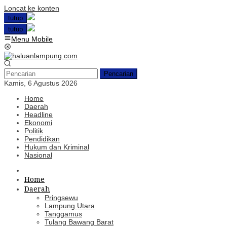
Loncat ke konten
tutup
tutup
Menu Mobile
Pencarian
Kamis, 6 Agustus 2026
Home
Daerah
Headline
Ekonomi
Politik
Pendidikan
Hukum dan Kriminal
Nasional
Home
Daerah
Pringsewu
Lampung Utara
Tanggamus
Tulang Bawang Barat