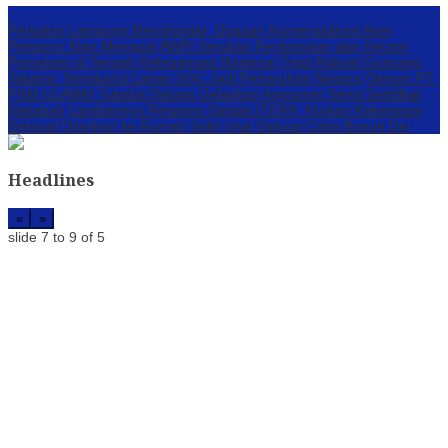
Konten Spesial
Perbakin Lampung Menghindar, Dugaan Komersialisasi Aset
Pemprov Kian Menguat
AWPI Serukan Perdamaian dan Kecam
Provokasi di Tengah Ketegangan Nasional
Triga Rakyat Guncang
Jakarta: Sengkarut Lahan SGC Jadi Pertaruhan Negara
Oknum PT.
PNM ULAMM Tubaba Diduga Gelapkan Angsuran Serta Sertifikat
Nasabah
Lambannya Respons Satgas ITERA, Korban Kekerasan
Seksual Dilarikan ke Rumah Sakit Usai Diduga Coba Bunuh Diri
Headlines
«
»
slide
7 to 9
of 5