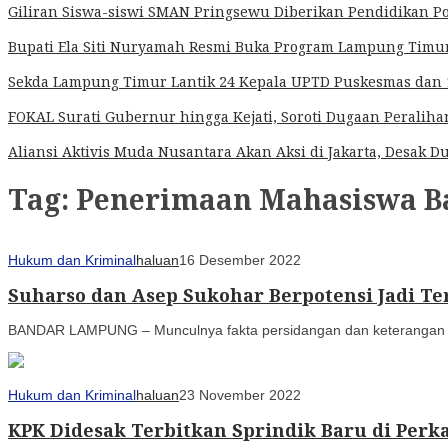
Giliran Siswa-siswi SMAN Pringsewu Diberikan Pendidikan Po
Bupati Ela Siti Nuryamah Resmi Buka Program Lampung Timur 
Sekda Lampung Timur Lantik 24 Kepala UPTD Puskesmas dan 1
FOKAL Surati Gubernur hingga Kejati, Soroti Dugaan Peralih
Aliansi Aktivis Muda Nusantara Akan Aksi di Jakarta, Desa
Tag:
Penerimaan Mahasiswa B
Hukum dan Kriminal
haluan
16 Desember 2022
Suharso dan Asep Sukohar Berpotensi Jadi Te
BANDAR LAMPUNG – Munculnya fakta persidangan dan keterangan s
Hukum dan Kriminal
haluan
23 November 2022
KPK Didesak Terbitkan Sprindik Baru di Per