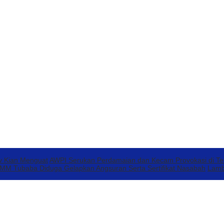
v Kian Menguat
AWPI Serukan Perdamaian dan Kecam Provokasi di T
 Tubaba Diduga Gelapkan Angsuran Serta Sertifikat Nasabah
Lamb