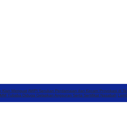
v Kian Menguat
AWPI Serukan Perdamaian dan Kecam Provokasi di T
 Tubaba Diduga Gelapkan Angsuran Serta Sertifikat Nasabah
Lamb