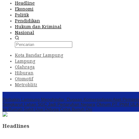
Headline
Ekonomi
Politik
Pendidikan
Hukum dan Kriminal
Nasional
Kota Bandar Lampung
Lampung
Olahraga
Hiburan
Otomotif
Metroblitz
Konten Spesial
Perbakin Lampung Menghindar, Dugaan Komersialisasi Aset Pempro
Sengkarut Lahan SGC Jadi Pertaruhan Negara
Oknum PT. PNM ULAMM
ke Rumah Sakit Usai Diduga Coba Bunuh Diri
Headlines