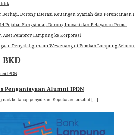
litik
Berhaji, Dorong Literasi Keuangan Syariah dan Perencanaan Ha
4 Pejabat Fungsional, Dorong Inovasi dan Pelayanan Prima
an Aset Pemprov Lampung ke Korporasi
k Dugaan Penyalahgunaan Wewenang di Pemkab Lampung Selatan
n BKD
sus Penganiayaan Alumni IPDN
naik ke tahap penyidikan. Keputusan tersebut […]