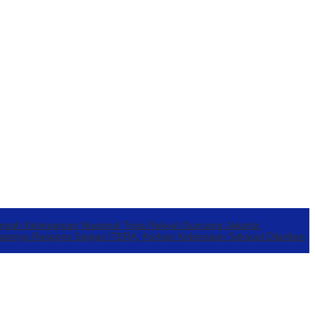
engah Ketegangan Nasional
Triga Rakyat Guncang Jakarta:
annya Respons Satgas ITERA, Korban Kekerasan Seksual Dilarikan