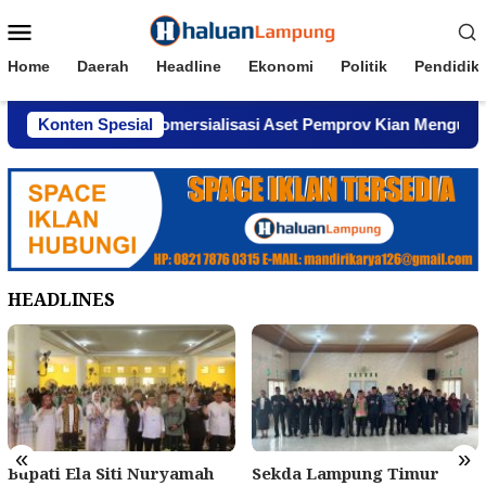
Loncat
Menu
ke
Mobile
konten
Home
Daerah
Headline
Ekonomi
Politik
Pendidik
dar, Dugaan Komersialisasi Aset Pemprov Kian Menguat
Konten Spesial
HEADLINES
«
»
Bupati Ela Siti Nuryamah
Sekda Lampung Timur