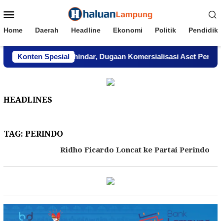
Loncat
Menu
ke
Mobile
konten
Home
Daerah
Headline
Ekonomi
Politik
Pendidik
in Lampung Menghindar, Dugaan Komersialisasi Aset Pemprov
Konten Spesial
HEADLINES
TAG:
PERINDO
Ridho Ficardo Loncat ke Partai Perindo