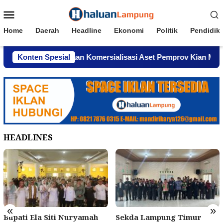
Loncat
Menu
ke
Mobile
konten
Home
Daerah
Headline
Ekonomi
Politik
Pendidik
ghindar, Dugaan Komersialisasi Aset Pemprov Kian Menguat
Konten Spesial
HEADLINES
«
»
Bupati Ela Siti Nuryamah
Sekda Lampung Timur