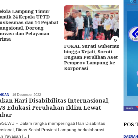
da Lampung Timur
Alian
ik 24 Kepala UPTD
Nusan
esmas dan 14 Pejabat
Jakar
sional, Dorong
Penya
asi dan Pelayanan
Wewe
ma
Lampu
»
FOKAL Surati Gubernur
hingga Kejati, Soroti
Dugaan Peralihan Aset
Pemprov Lampung ke
Korporasi
DIKAN
haluan
16 Desember 2022
akan Hari Disabibilitas Internasional,
S Edukasi Perubahan Iklim Lewat
mbar
SEWU – Dalam rangka memperingati Hari Disabilitas
POS 
nasional, Dinas Sosial Provinsi Lampung berkolaborasi
n Yayasan […]
DAERA