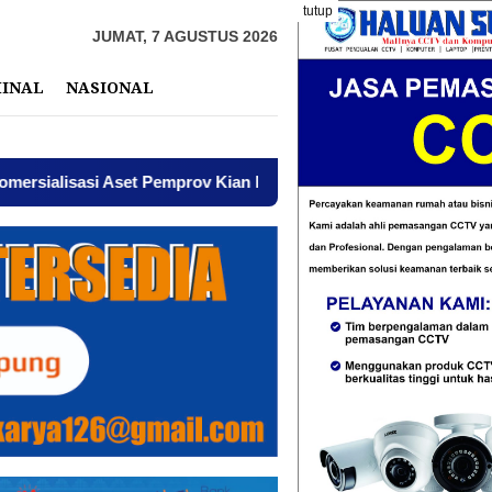
tutup
JUMAT, 7 AGUSTUS 2026
MINAL
NASIONAL
lisasi Aset Pemprov Kian Menguat
AWPI Serukan Perda