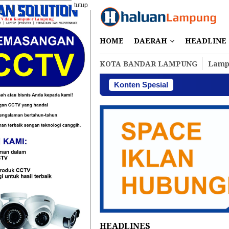
Loncat
tutup
ke
konten
HOME
DAERAH
HEADLINE
KOTA BANDAR LAMPUNG
Lamp
Konten Spesial
HEADLINES