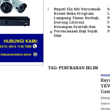
liran Siswa-siswi SMAN
Bupati Ela Siti Nuryamah
Sek
ingsewu Diberikan
Resmi Buka Program
Lant
didikan Politik
Lampung Timur Berhaji,
Pusk
Dorong Literasi
Fung
Keuangan Syariah dan
Inov
Perencanaan Haji Sejak
Pri
«
Dini
TAG:
PERUBAHAN IKLIM
PENDI
Ray
YKW
Ga
PRING
Inter
denga