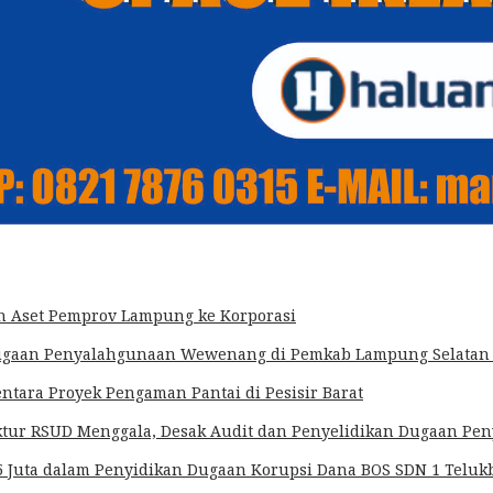
an Aset Pemprov Lampung ke Korporasi
k Dugaan Penyalahgunaan Wewenang di Pemkab Lampung Selatan
ra Proyek Pengaman Pantai di Pesisir Barat
irektur RSUD Menggala, Desak Audit dan Penyelidikan Dugaan 
5 Juta dalam Penyidikan Dugaan Korupsi Dana BOS SDN 1 Teluk