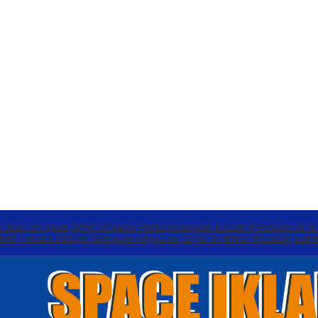
v Kian Menguat
AWPI Serukan Perdamaian dan Kecam Provokasi di T
 Tubaba Diduga Gelapkan Angsuran Serta Sertifikat Nasabah
Lamb