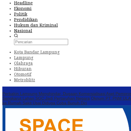
Headline
Ekonomi
Politik
Pendidikan
Hukum dan Kriminal
Nasional
Kota Bandar Lampung
Lampung
Olahraga
Hiburan
Otomotif
Metroblitz
Konten Spesial
Perbakin Lampung Menghindar, Dugaan Komersialisasi Aset Pempro
Sengkarut Lahan SGC Jadi Pertaruhan Negara
Oknum PT. PNM ULAMM
ke Rumah Sakit Usai Diduga Coba Bunuh Diri