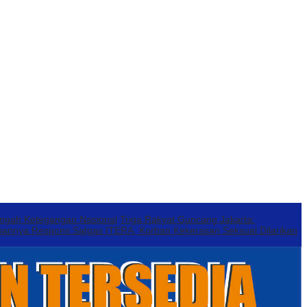
engah Ketegangan Nasional
Triga Rakyat Guncang Jakarta:
annya Respons Satgas ITERA, Korban Kekerasan Seksual Dilarikan