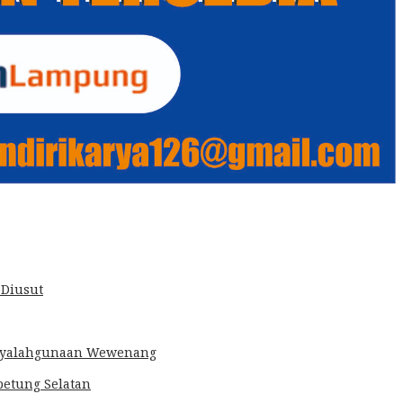
 Diusut
Penyalahgunaan Wewenang
betung Selatan