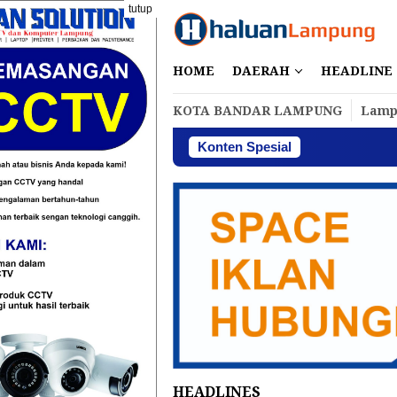
Loncat
tutup
ke
konten
HOME
DAERAH
HEADLINE
KOTA BANDAR LAMPUNG
Lamp
Konten Spesial
HEADLINES