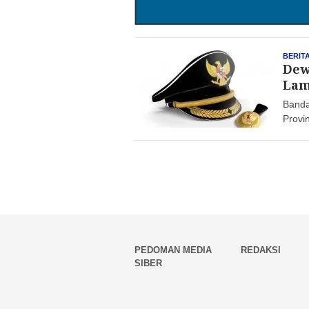
BERIT
Dew
La
Banda
Provi
PEDOMAN MEDIA
REDAKSI
SIBER