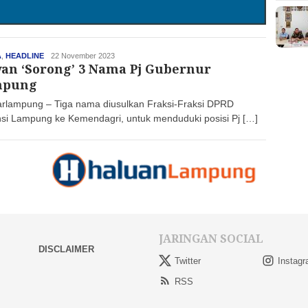
A
,
HEADLINE
haluan
22 November 2023
an ‘Sorong’ 3 Nama Pj Gubernur
mpung
rlampung – Tiga nama diusulkan Fraksi-Fraksi DPRD
nsi Lampung ke Kemendagri, untuk menduduki posisi Pj […]
JARINGAN SOCIAL
DISCLAIMER
Twitter
Instag
RSS