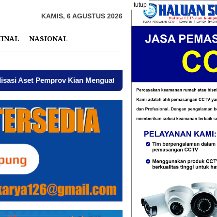
tutup
KAMIS, 6 AGUSTUS 2026
MINAL
NASIONAL
t Pemprov Kian Menguat
AWPI Serukan Perdamaian dan 