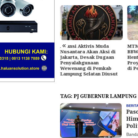
«
Aliansi Aktivis Muda
MTM
KAL Surati Gubernur
Nusantara Akan Aksi di
BBW
gga Kejati, Soroti
Jakarta, Desak Dugaan
Hent
gaan Peralihan Aset
Penyalahgunaan
Proy
mprov Lampung ke
Wewenang di Pemkab
di P
rporasi
Lampung Selatan Diusut
TAG:
PJ GUBERNUR LAMPUNG
BERIT
Pas
Him
Pol
Banda