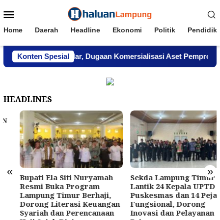
Loncat
Menu
ke
Mobile
konten
Home
Daerah
Headline
Ekonomi
Politik
Pendidik
mpung Menghindar, Dugaan Komersialisasi Aset Pemprov Kian
Konten Spesial
HEADLINES
«
»
Bupati Ela Siti Nuryamah
Sekda Lampung Timur
Resmi Buka Program
Lantik 24 Kepala UPTD
Lampung Timur Berhaji,
Puskesmas dan 14 Pejabat
Dorong Literasi Keuangan
Fungsional, Dorong
Syariah dan Perencanaan
Inovasi dan Pelayanan