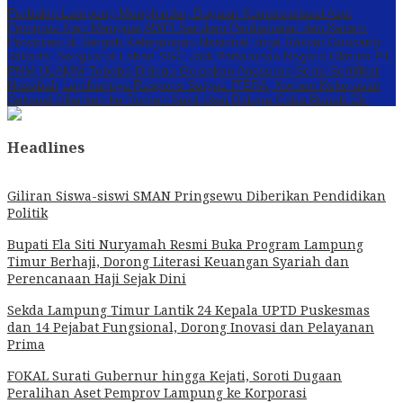
Perbakin Lampung Menghindar, Dugaan Komersialisasi Aset
Pemprov Kian Menguat
AWPI Serukan Perdamaian dan Kecam
Provokasi di Tengah Ketegangan Nasional
Triga Rakyat Guncang
Jakarta: Sengkarut Lahan SGC Jadi Pertaruhan Negara
Oknum PT.
PNM ULAMM Tubaba Diduga Gelapkan Angsuran Serta Sertifikat
Nasabah
Lambannya Respons Satgas ITERA, Korban Kekerasan
Seksual Dilarikan ke Rumah Sakit Usai Diduga Coba Bunuh Diri
Headlines
Giliran Siswa-siswi SMAN Pringsewu Diberikan Pendidikan
Politik
Bupati Ela Siti Nuryamah Resmi Buka Program Lampung
Timur Berhaji, Dorong Literasi Keuangan Syariah dan
Perencanaan Haji Sejak Dini
Sekda Lampung Timur Lantik 24 Kepala UPTD Puskesmas
dan 14 Pejabat Fungsional, Dorong Inovasi dan Pelayanan
Prima
FOKAL Surati Gubernur hingga Kejati, Soroti Dugaan
Peralihan Aset Pemprov Lampung ke Korporasi