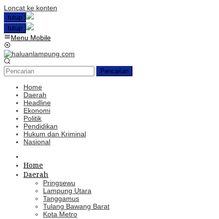
Loncat ke konten
tutup
tutup
Menu Mobile
Pencarian
Home
Daerah
Headline
Ekonomi
Politik
Pendidikan
Hukum dan Kriminal
Nasional
Home
Daerah
Pringsewu
Lampung Utara
Tanggamus
Tulang Bawang Barat
Kota Metro