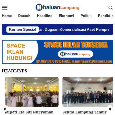
Loncat
Menu
ke
Mobile
konten
Home
Daerah
Headline
Ekonomi
Politik
Pendidik
pung Menghindar, Dugaan Komersialisasi Aset Pemprov Kian M
Konten Spesial
HEADLINES
«
»
Bupati Ela Siti Nuryamah
Sekda Lampung Timur