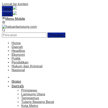
Loncat ke konten
tutup
tutup
Menu Mobile
Pencarian
Home
Daerah
Headline
Ekonomi
Politik
Pendidikan
Hukum dan Kriminal
Nasional
Home
Daerah
Pringsewu
Lampung Utara
Tanggamus
Tulang Bawang Barat
Kota Metro