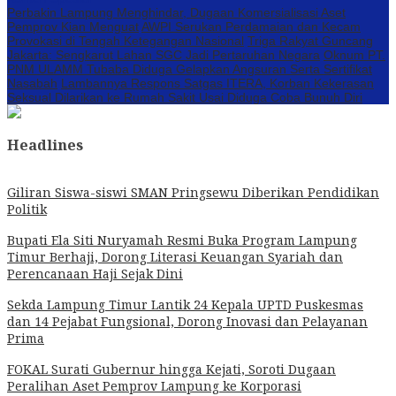
Perbakin Lampung Menghindar, Dugaan Komersialisasi Aset
Pemprov Kian Menguat
AWPI Serukan Perdamaian dan Kecam
Provokasi di Tengah Ketegangan Nasional
Triga Rakyat Guncang
Jakarta: Sengkarut Lahan SGC Jadi Pertaruhan Negara
Oknum PT.
PNM ULAMM Tubaba Diduga Gelapkan Angsuran Serta Sertifikat
Nasabah
Lambannya Respons Satgas ITERA, Korban Kekerasan
Seksual Dilarikan ke Rumah Sakit Usai Diduga Coba Bunuh Diri
Headlines
Giliran Siswa-siswi SMAN Pringsewu Diberikan Pendidikan
Politik
Bupati Ela Siti Nuryamah Resmi Buka Program Lampung
Timur Berhaji, Dorong Literasi Keuangan Syariah dan
Perencanaan Haji Sejak Dini
Sekda Lampung Timur Lantik 24 Kepala UPTD Puskesmas
dan 14 Pejabat Fungsional, Dorong Inovasi dan Pelayanan
Prima
FOKAL Surati Gubernur hingga Kejati, Soroti Dugaan
Peralihan Aset Pemprov Lampung ke Korporasi