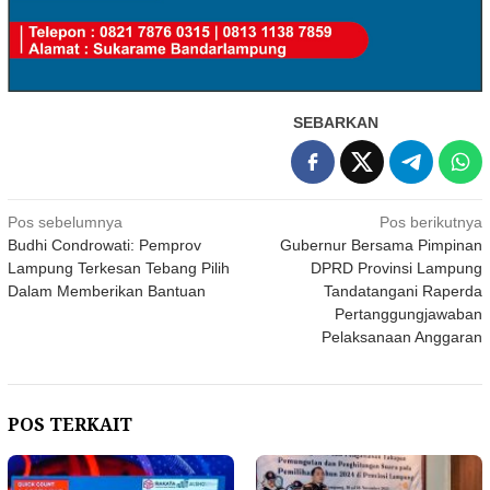
SEBARKAN
Navigasi
Pos sebelumnya
Pos berikutnya
Budhi Condrowati: Pemprov
Gubernur Bersama Pimpinan
pos
Lampung Terkesan Tebang Pilih
DPRD Provinsi Lampung
Dalam Memberikan Bantuan
Tandatangani Raperda
Pertanggungjawaban
Pelaksanaan Anggaran
POS TERKAIT