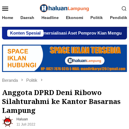
Loncat
Menu
ke
Mobile
konten
Home
Daerah
Headline
Ekonomi
Politik
Pendidik
Dugaan Komersialisasi Aset Pemprov Kian Menguat
Konten Spesial
AWP
Beranda
Politik
Anggota DPRD Deni Ribowo
Silahturahmi ke Kantor Basarnas
Lampung
Haluan
11 Juli 2022