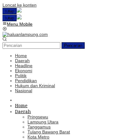
Loncat ke konten
tutup
tutup
Menu Mobile
Pencarian
Home
Daerah
Headline
Ekonomi
Politik
Pendidikan
Hukum dan Kriminal
Nasional
Home
Daerah
Pringsewu
Lampung Utara
Tanggamus
Tulang Bawang Barat
Kota Metro