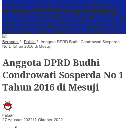
Perbakin Lampung Menghindar, Dugaan Komersialisasi Aset
Pemprov Kian Menguat
AWPI Serukan Perdamaian dan Kecam
Provokasi di Tengah Ketegangan Nasional
Triga Rakyat Guncang
Jakarta: Sengkarut Lahan SGC Jadi Pertaruhan Negara
Oknum PT.
PNM ULAMM Tubaba Diduga Gelapkan Angsuran Serta Sertifikat
Nasabah
Lambannya Respons Satgas ITERA, Korban Kekerasan
Seksual Dilarikan ke Rumah Sakit Usai Diduga Coba Bunuh Diri
Beranda
Politik
Anggota DPRD Budhi Condrowati Sosperda
No 1 Tahun 2016 di Mesuji
Anggota DPRD Budhi
Condrowati Sosperda No 1
Tahun 2016 di Mesuji
haluan
27 Agustus 2022
11 Oktober 2022