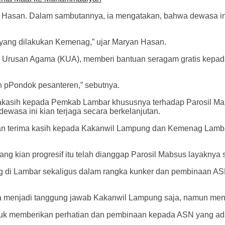
n Hasan. Dalam sambutannya, ia mengatakan, bahwa dewasa in
 yang dilakukan Kemenag,” ujar Maryan Hasan.
or Urusan Agama (KUA), memberi bantuan seragam gratis kepa
 pPondok pesanteren,” sebutnya.
akasih kepada Pemkab Lambar khususnya terhadap Parosil Mab
dewasa ini kian terjaga secara berkelanjutan.
an terima kasih kepada Kakanwil Lampung dan Kemenag Lamba
g kian progresif itu telah dianggap Parosil Mabsus layaknya 
g di Lambar sekaligus dalam rangka kunker dan pembinaan ASN
a menjadi tanggung jawab Kakanwil Lampung saja, namun men
tuk memberikan perhatian dan pembinaan kepada ASN yang ada