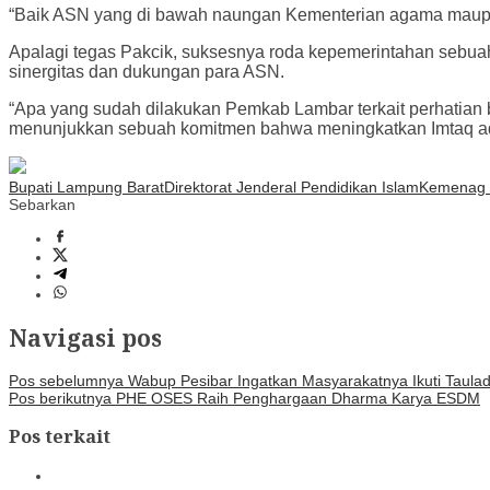
“Baik ASN yang di bawah naungan Kementerian agama maup
Apalagi tegas Pakcik, suksesnya roda kepemerintahan sebuah
sinergitas dan dukungan para ASN.
“Apa yang sudah dilakukan Pemkab Lambar terkait perhatian
menunjukkan sebuah komitmen bahwa meningkatkan Imtaq ad
Bupati Lampung Barat
Direktorat Jenderal Pendidikan Islam
Kemenag 
Sebarkan
Navigasi pos
Pos sebelumnya
Wabup Pesibar Ingatkan Masyarakatnya Ikuti Tau
Pos berikutnya
PHE OSES Raih Penghargaan Dharma Karya ESDM
Pos terkait