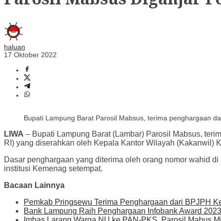
haluan
17 Oktober 2022
Bupati Lampung Barat Parosil Mabsus, terima penghargaan dar
LIWA
– Bupati Lampung Barat (Lambar) Parosil Mabsus, teri
RI) yang diserahkan oleh Kepala Kantor Wilayah (Kakanwil) 
Dasar penghargaan yang diterima oleh orang nomor wahid di Ka
institusi Kemenag setempat.
Bacaan Lainnya
Pemkab Pringsewu Terima Penghargaan dari BPJPH 
Bank Lampung Raih Penghargaan Infobank Award 202
Imbas Larang Warga NU ke PAN-PKS, Parosil Mabus M