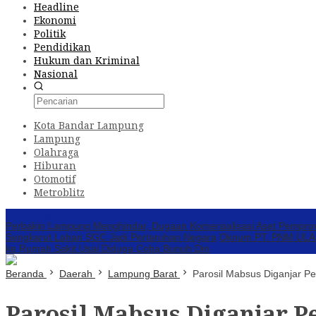
Headline
Ekonomi
Politik
Pendidikan
Hukum dan Kriminal
Nasional
Kota Bandar Lampung
Lampung
Olahraga
Hiburan
Otomotif
Metroblitz
Konten Spesial
Perbakin Lampung Menghindar, Dugaan Komersialisasi Aset Pempro
Sengkarut Lahan SGC Jadi Pertaruhan Negara
Oknum PT. PNM ULAMM
ke Rumah Sakit Usai Diduga Coba Bunuh Diri
Beranda
Daerah
Lampung Barat
Parosil Mabsus Diganjar Pe
Parosil Mabsus Diganjar P