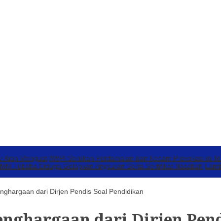
v Kian Menguat
AWPI Serukan Perdamaian dan Kecam Provokasi di T
 Tubaba Diduga Gelapkan Angsuran Serta Sertifikat Nasabah
Lamb
nghargaan dari Dirjen Pendis Soal Pendidikan
enghargaan dari Dirjen Pend