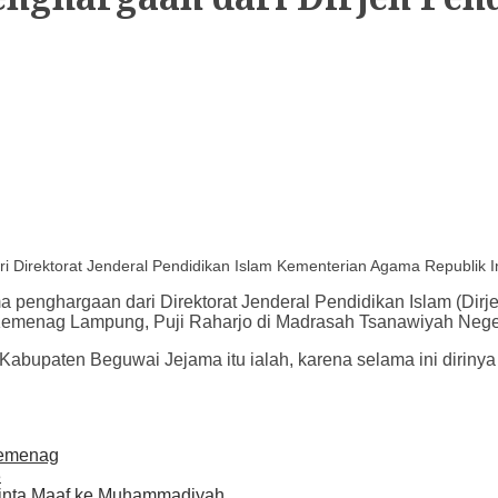
i Direktorat Jenderal Pendidikan Islam Kementerian Agama Republik 
ma penghargaan dari Direktorat Jenderal Pendidikan Islam (Di
Kemenag Lampung, Puji Raharjo di Madrasah Tsanawiyah Negeri
bupaten Beguwai Jejama itu ialah, karena selama ini dirinya d
Kemenag
3
inta Maaf ke Muhammadiyah