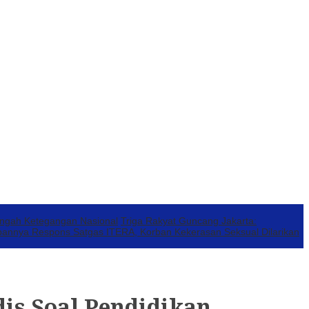
engah Ketegangan Nasional
Triga Rakyat Guncang Jakarta:
annya Respons Satgas ITERA, Korban Kekerasan Seksual Dilarikan
is Soal Pendidikan