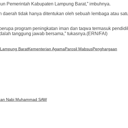
un Pemerintah Kabupaten Lampung Barat,” imbuhnya.
 daerah tidak hanya ditentukan oleh sebuah lembaga atau sat
 berupa program peningkatan iman dan taqwa termasuk pendidi
alah tanggung jawab bersama,” tukasnya.(ERN/FAI)
Lampung Barat
Kementerian Agama
Parosil Mabsus
Penghargaan
ladan Nabi Muhammad SAW