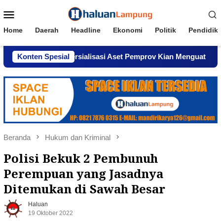
Loncat
Menu
ke
Mobile
konten
Home
Daerah
Headline
Ekonomi
Politik
Pendidik
an Komersialisasi Aset Pemprov Kian Menguat
Konten Spesial
AWPI Se
Beranda
Hukum dan Kriminal
Polisi Bekuk 2 Pembunuh
Perempuan yang Jasadnya
Ditemukan di Sawah Besar
Haluan
19 Oktober 2022