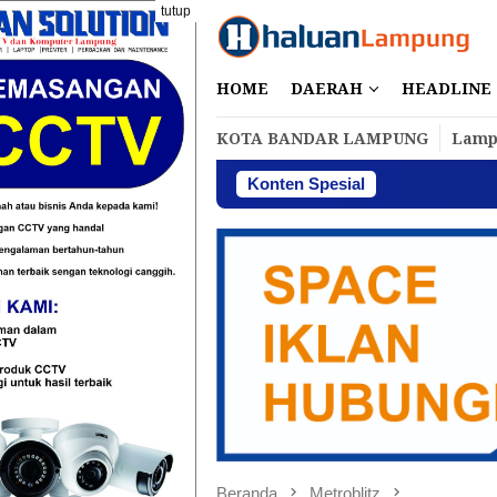
Loncat
tutup
ke
konten
HOME
DAERAH
HEADLINE
KOTA BANDAR LAMPUNG
Lamp
Konten Spesial
Perbakin Lampung 
Beranda
Metroblitz