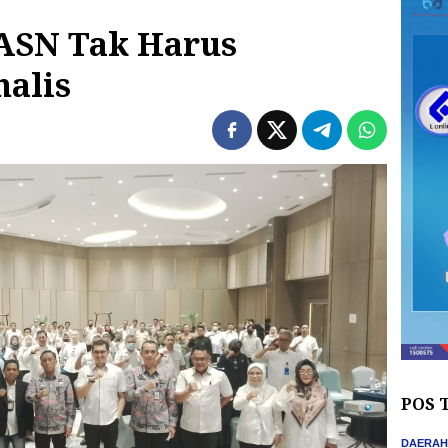
ASN Tak Harus
alis
POS 
DAERA