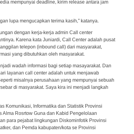
media mempunyai deadline, kirim release antara jam
angan lupa mengucapkan terima kasih,” katanya.
ubungan dengan kerja-kerja admin Call center
inya. Karena kata Juniardi, Call Center adalah pusat
nggilan telepon (inbound call) dari masyarakat,
masi yang dibutuhkan oleh masyarakat.
menjadi wadah informasi bagi setiap masayarakat. Dan
ri layanan call center adalah untuk menjawab
 Seperti misalnya perusahaan yang mempunyai sebuah
rsebar di masyarakat. Saya kira ini menjadi langkah
 Komunikasi, Informatika dan Statistik Provinsi
ris Alma Rosrtow Guna dan Kabid Pengelolaan
an para pejabat lingkungan Diskominfotik Provinsi
tker, dan Pemda kabupaten/kota se Provinsi