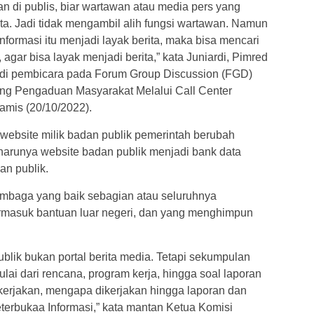
n di publis, biar wartawan atau media pers yang
ita. Jadi tidak mengambil alih fungsi wartawan. Namun
formasi itu menjadi layak berita, maka bisa mencari
 agar bisa layak menjadi berita,” kata Juniardi, Pimred
adi pembicara pada Forum Group Discussion (FGD)
ing Pengaduan Masyarakat Melalui Call Center
amis (20/10/2022).
 website milik badan publik pemerintah berubah
eharunya website badan publik menjadi bank data
an publik.
embaga yang baik sebagian atau seluruhnya
masuk bantuan luar negeri, dan yang menghimpun
ublik bukan portal berita media. Tetapi sekumpulan
ulai dari rencana, program kerja, hingga soal laporan
ikerjakan, mengapa dikerjakan hingga laporan dan
Keterbukaa Informasi,” kata mantan Ketua Komisi