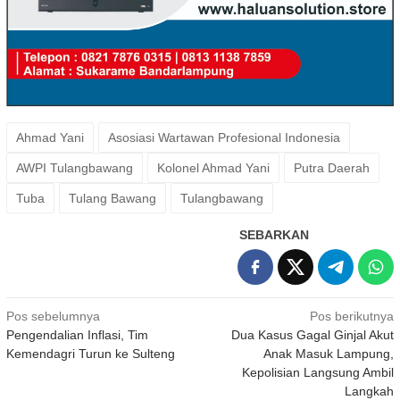
Ahmad Yani
Asosiasi Wartawan Profesional Indonesia
AWPI Tulangbawang
Kolonel Ahmad Yani
Putra Daerah
Tuba
Tulang Bawang
Tulangbawang
SEBARKAN
Navigasi
Pos sebelumnya
Pos berikutnya
Pengendalian Inflasi, Tim
Dua Kasus Gagal Ginjal Akut
pos
Kemendagri Turun ke Sulteng
Anak Masuk Lampung,
Kepolisian Langsung Ambil
Langkah