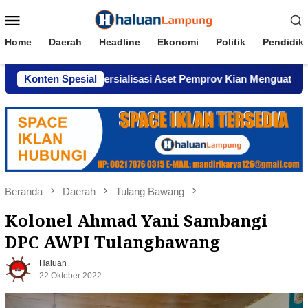
Loncat
Menu
ke
Mobile
konten
Home
Daerah
Headline
Ekonomi
Politik
Pendidik
ugaan Komersialisasi Aset Pemprov Kian Menguat
Konten Spesial
AWPI
Beranda
Daerah
Tulang Bawang
Kolonel Ahmad Yani Sambangi
DPC AWPI Tulangbawang
Haluan
22 Oktober 2022