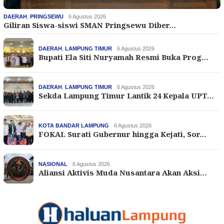
DAERAH
,
PRINGSEWU
6 Agustus 2026
Giliran Siswa-siswi SMAN Pringsewu Diber…
DAERAH
,
LAMPUNG TIMUR
6 Agustus 2026
Bupati Ela Siti Nuryamah Resmi Buka Prog…
DAERAH
,
LAMPUNG TIMUR
6 Agustus 2026
Sekda Lampung Timur Lantik 24 Kepala UPT…
KOTA BANDAR LAMPUNG
6 Agustus 2026
FOKAL Surati Gubernur hingga Kejati, Sor…
NASIONAL
6 Agustus 2026
Aliansi Aktivis Muda Nusantara Akan Aksi…