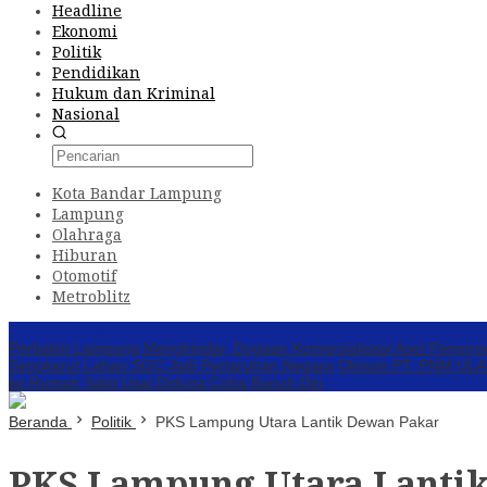
Headline
Ekonomi
Politik
Pendidikan
Hukum dan Kriminal
Nasional
Kota Bandar Lampung
Lampung
Olahraga
Hiburan
Otomotif
Metroblitz
Konten Spesial
Perbakin Lampung Menghindar, Dugaan Komersialisasi Aset Pempro
Sengkarut Lahan SGC Jadi Pertaruhan Negara
Oknum PT. PNM ULAMM
ke Rumah Sakit Usai Diduga Coba Bunuh Diri
Beranda
Politik
PKS Lampung Utara Lantik Dewan Pakar
PKS Lampung Utara Lanti