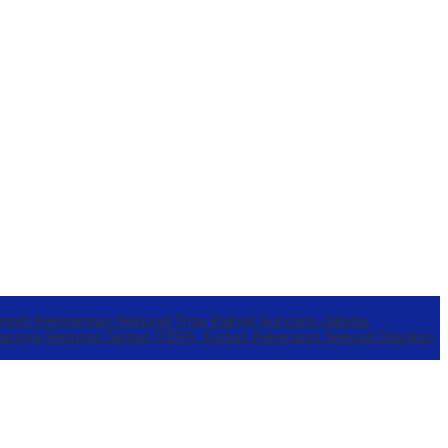
engah Ketegangan Nasional
Triga Rakyat Guncang Jakarta:
annya Respons Satgas ITERA, Korban Kekerasan Seksual Dilarikan