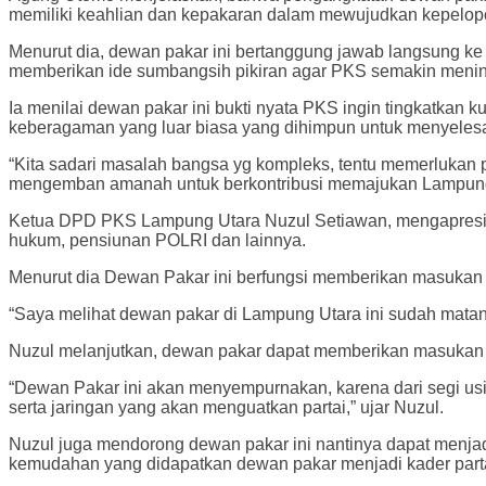
memiliki keahlian dan kepakaran dalam mewujudkan kepelopora
Menurut dia, dewan pakar ini bertanggung jawab langsung 
memberikan ide sumbangsih pikiran agar PKS semakin meningkat
Ia menilai dewan pakar ini bukti nyata PKS ingin tingkatkan k
keberagaman yang luar biasa yang dihimpun untuk menyeles
“Kita sadari masalah bangsa yg kompleks, tentu memerlukan p
mengemban amanah untuk berkontribusi memajukan Lampung 
Ketua DPD PKS Lampung Utara Nuzul Setiawan, mengapresias
hukum, pensiunan POLRI dan lainnya.
Menurut dia Dewan Pakar ini berfungsi memberikan masukan 
“Saya melihat dewan pakar di Lampung Utara ini sudah matan
Nuzul melanjutkan, dewan pakar dapat memberikan masukan y
“Dewan Pakar ini akan menyempurnakan, karena dari segi us
serta jaringan yang akan menguatkan partai,” ujar Nuzul.
Nuzul juga mendorong dewan pakar ini nantinya dapat menjadi
kemudahan yang didapatkan dewan pakar menjadi kader partai,