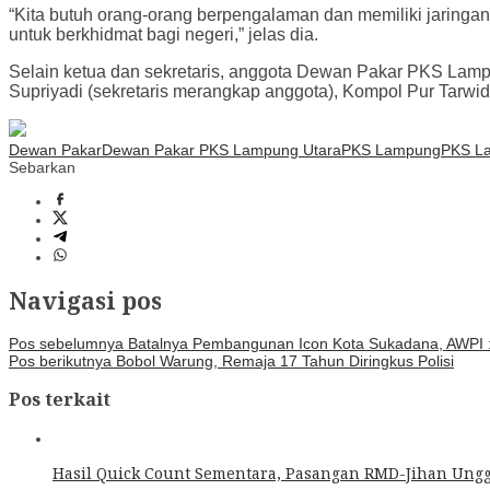
“Kita butuh orang-orang berpengalaman dan memiliki jaring
untuk berkhidmat bagi negeri,” jelas dia.
Selain ketua dan sekretaris, anggota Dewan Pakar PKS Lampu
Supriyadi (sekretaris merangkap anggota), Kompol Pur Tarwidi
Dewan Pakar
Dewan Pakar PKS Lampung Utara
PKS Lampung
PKS L
Sebarkan
Navigasi pos
Pos sebelumnya
Batalnya Pembangunan Icon Kota Sukadana, AWPI : 
Pos berikutnya
Bobol Warung, Remaja 17 Tahun Diringkus Polisi
Pos terkait
Hasil Quick Count Sementara, Pasangan RMD-Jihan Unggu