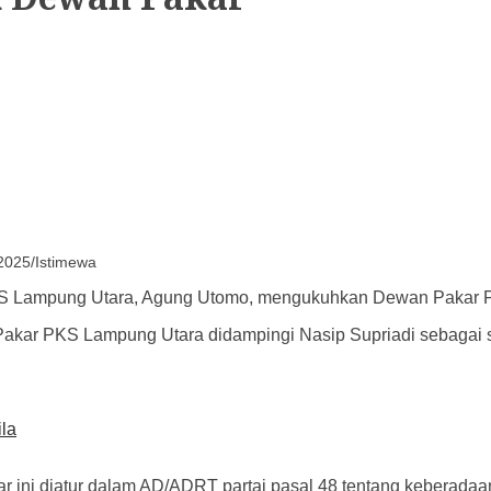
2025/Istimewa
S Lampung Utara, Agung Utomo, mengukuhkan Dewan Pakar PK
Pakar PKS Lampung Utara didampingi Nasip Supriadi sebagai s
la
 ini diatur dalam AD/ADRT partai pasal 48 tentang keberad