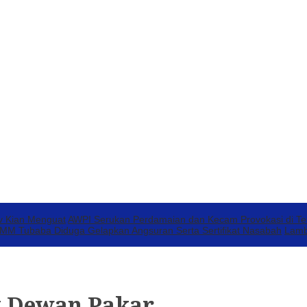
v Kian Menguat
AWPI Serukan Perdamaian dan Kecam Provokasi di T
 Tubaba Diduga Gelapkan Angsuran Serta Sertifikat Nasabah
Lamb
k Dewan Pakar