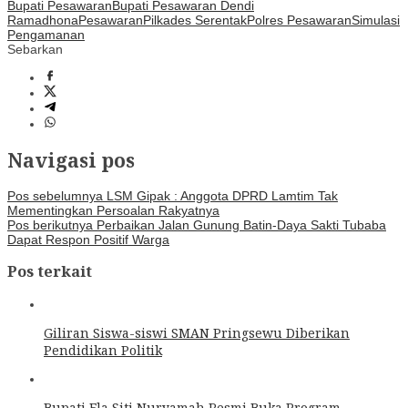
Bupati Pesawaran
Bupati Pesawaran Dendi
Ramadhona
Pesawaran
Pilkades Serentak
Polres Pesawaran
Simulasi
Pengamanan
Sebarkan
Navigasi pos
Pos sebelumnya
LSM Gipak : Anggota DPRD Lamtim Tak
Mementingkan Persoalan Rakyatnya
Pos berikutnya
Perbaikan Jalan Gunung Batin-Daya Sakti Tubaba
Dapat Respon Positif Warga
Pos terkait
Giliran Siswa-siswi SMAN Pringsewu Diberikan
Pendidikan Politik
Bupati Ela Siti Nuryamah Resmi Buka Program